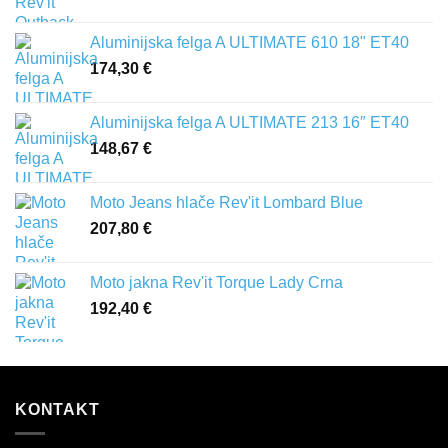
Aluminijska felga A ULTIMATE 610 18" ET40
174,30
€
Aluminijska felga A ULTIMATE 213 16″ ET40
148,67
€
Moto Jeans hlače Rev'it Lombard Blue
207,80
€
Moto jakna Rev'it Torque Lady Crna
192,40
€
KONTAKT