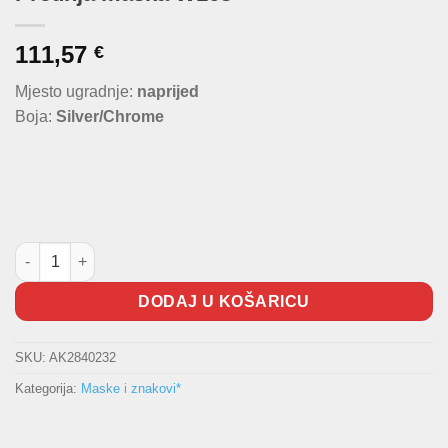
111,57
€
Mjesto ugradnje:
naprijed
Boja:
Silver/Chrome
Prednja maska W163 količina
DODAJ U KOŠARICU
SKU:
AK2840232
Kategorija:
Maske i znakovi*