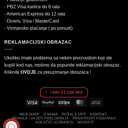
- PBZ Visa kartice do 6 rata
- American Express do 12 rata
- Diners, Visa i MasterCard
- Virmansko plaćanje ( po ponudi)
REKLAMACIJSKI OBRAZAC
Ukoliko imate problema sa nekim proizvodom koji ste
kupili kod nas, molimo da popunite reklamacijski obrazac.
Kliknite
OVDJE
za preuzimanje obrazaca !
+385 31 250 800
Visa
PayPal
Stripe
MasterCard
Cash
On
WEB-SHOP
O NAMA
POŠALJI UPIT
KONTAKT
Delivery
PRAVILA I UVJETI POSLOVANJA
PRIVATNOST PODATAKA
KOLAČIĆI (COOKIES)
NOVOSTI