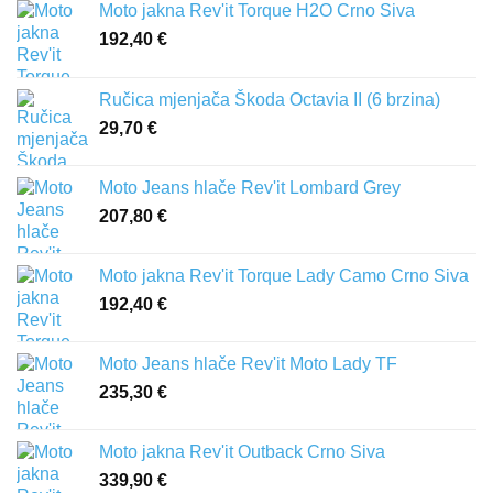
Moto jakna Rev'it Torque H2O Crno Siva
192,40
€
Ručica mjenjača Škoda Octavia II (6 brzina)
29,70
€
Moto Jeans hlače Rev'it Lombard Grey
207,80
€
Moto jakna Rev'it Torque Lady Camo Crno Siva
192,40
€
Moto Jeans hlače Rev'it Moto Lady TF
235,30
€
Moto jakna Rev'it Outback Crno Siva
339,90
€