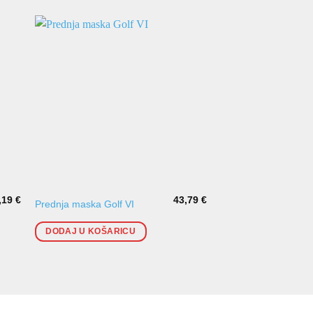
,19
€
43,79
€
Prednja maska Golf VI
Poklopac maske Golf
DODAJ U KOŠARICU
DODAJ U KOŠARI