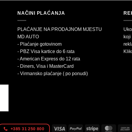
NAČINI PLAĆANJA
RE
PLAĆANJE NA PRODAJNOM MJESTU
Uko
MD AUTO
koji
- Plaćanje gotovinom
rekl
- PBZ Visa kartice do 6 rata
Klik
- American Express do 12 rata
- Diners, Visa i MasterCard
- Virmansko plaćanje ( po ponudi)
Visa
PayPal
Stripe
MasterC
+385 31 250 800