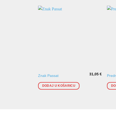
31,05
€
Znak Passat
Predn
DODAJ U KOŠARICU
DO