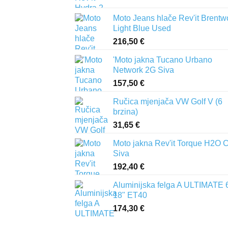
Moto Jeans hlače Rev'it Brent
Light Blue Used
216,50
€
'Moto jakna Tucano Urbano
Network 2G Siva
157,50
€
Ručica mjenjača VW Golf V (6
brzina)
31,65
€
Moto jakna Rev'it Torque H2O 
Siva
192,40
€
Aluminijska felga A ULTIMATE 
18" ET40
174,30
€