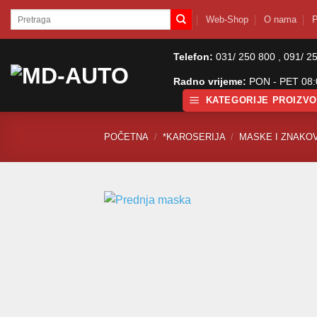
Skip
Pretraži:
Web-Shop
O nama
P
to
content
Telefon:
031/ 250 800 , 091/ 2
Radno vrijeme:
PON - PET 08:0
KATEGORIJE PROIZV
POČETNA
/
*KAROSERIJA
/
MASKE I ZNAKOV