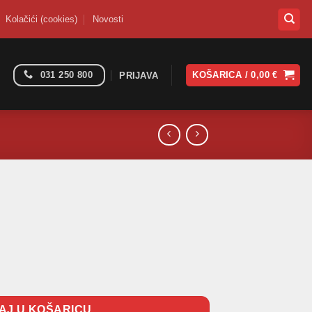
Kolačići (cookies)
Novosti
031 250 800
KOŠARICA /
0,00
€
PRIJAVA
AJ U KOŠARICU