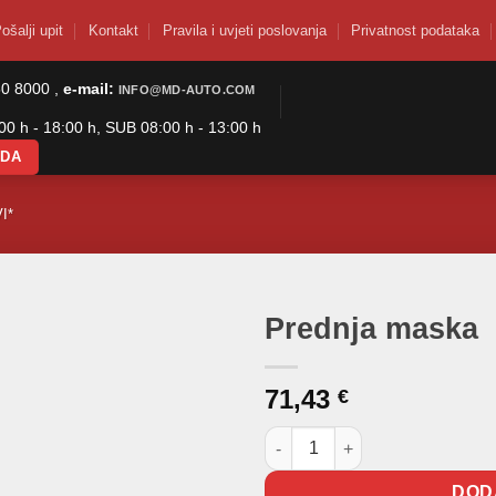
ošalji upit
Kontakt
Pravila i uvjeti poslovanja
Privatnost podataka
50 8000 ,
e-mail:
INFO@MD-AUTO.COM
0 h - 18:00 h, SUB 08:00 h - 13:00 h
ODA
I*
Prednja maska
71,43
€
Prednja maska količina
DOD