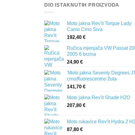
DIO ISTAKNUTIH PROIZVODA
Moto jakna Rev'it Torque Lady
Camo Crno Siva
192,40
€
Ručica mjenjača VW Passat 20
2005 6 brzina
24,90
€
'Moto jakna Seventy Degrees J
crno/fluorescentno žuta
141,70
€
Moto jakna Rev'it Shade H2O
207,80
€
Moto rukavice Rev'it Hydra 2 H
87,80
€