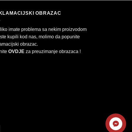
KLAMACIJSKI OBRAZAC
liko imate problema sa nekim proizvodom
 ste kupili kod nas, molimo da popunite
amacijski obrazac.
nite
OVDJE
za preuzimanje obrazaca !
Kontaktirajte
ard
Cash
nas