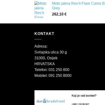
Moto jakna Rev'it Flare Camo B
Grey
262,10
€
KONTAKT
Adresa:
Svilajska ulica 30 g
31000, Osijek
HRVATSKA
Telefon: 031 250 800
Mobitel: 091 250 8000