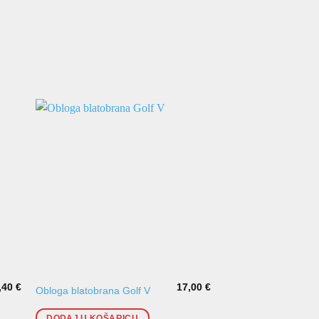
,40
€
17,00
€
Desni blatobran Ren
Obloga blatobrana Golf V
Laguna II (2005-)
DODAJ U KOŠARICU