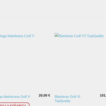
20,00
€
101
Blatobran Golf VI
a blatobrana Golf V
TopQuality
DAJ U KOŠARICU