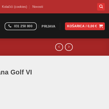
Kolačići (cookies)
Novosti
031 250 800
KOŠARICA /
0,00
€
PRIJAVA
na Golf VI