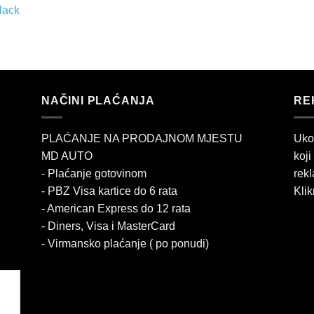
lack
NAČINI PLAĆANJA
RE
PLAĆANJE NA PRODAJNOM MJESTU
Uko
MD AUTO
koji
- Plaćanje gotovinom
rekl
- PBZ Visa kartice do 6 rata
Klik
- American Express do 12 rata
- Diners, Visa i MasterCard
- Virmansko plaćanje ( po ponudi)