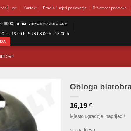
ošalji upit
Kontakt
Pravila i uvjeti poslovanja
Privatnost podataka
50 8000 ,
e-mail:
INFO@MD-AUTO.COM
0 h - 18:00 h, SUB 08:00 h - 13:00 h
ODA
JELOVI*
Obloga blatobra
16,19
€
Mjesto ugradnje: naprijed /
straga lijevo