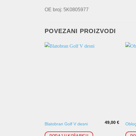
OE broj: 5K0805977
POVEZANI PROIZVODI
49,00
€
Blatobran Golf V desni
Oblog
DODAJ U KOŠARICU
DO