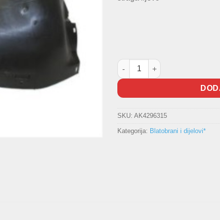
Obloga blatobrana Golf VI koli
DOD
SKU:
AK4296315
Kategorija:
Blatobrani i dijelovi*