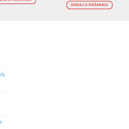
DODAJ U KOŠARICU
ady
y