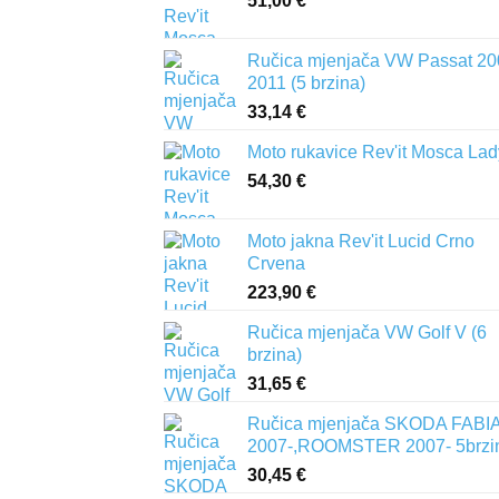
51,00
€
Ručica mjenjača VW Passat 20
2011 (5 brzina)
33,14
€
Moto rukavice Rev'it Mosca Lad
54,30
€
Moto jakna Rev'it Lucid Crno
Crvena
223,90
€
Ručica mjenjača VW Golf V (6
brzina)
31,65
€
Ručica mjenjača SKODA FABIA 
2007-,ROOMSTER 2007- 5brzi
30,45
€