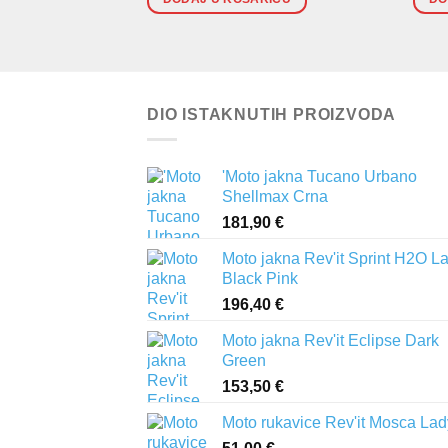
DIO ISTAKNUTIH PROIZVODA
'Moto jakna Tucano Urbano
Shellmax Crna
181,90
€
Moto jakna Rev'it Sprint H2O L
Black Pink
196,40
€
Moto jakna Rev'it Eclipse Dark
Green
153,50
€
Moto rukavice Rev'it Mosca Lad