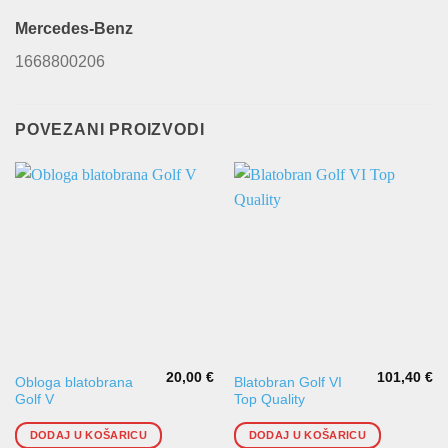
Mercedes-Benz
1668800206
POVEZANI PROIZVODI
20,00
€
101,40
€
Obloga blatobrana
Blatobran Golf VI
Golf V
Top Quality
DODAJ U KOŠARICU
DODAJ U KOŠARICU