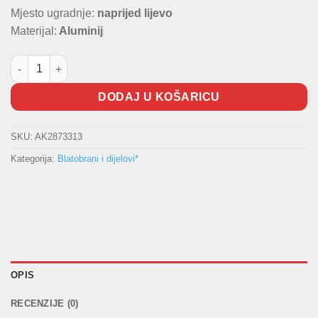
Mjesto ugradnje:
naprijed lijevo
Materijal:
Aluminij
L blatobran W166 količina
DODAJ U KOŠARICU
SKU:
AK2873313
Kategorija:
Blatobrani i dijelovi*
OPIS
RECENZIJE (0)