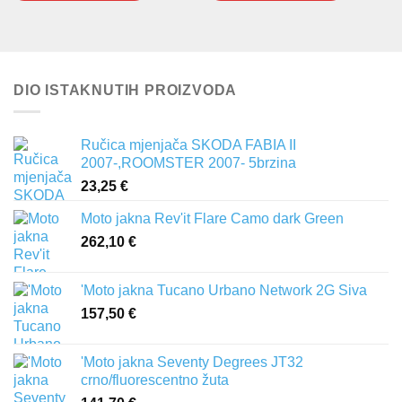
DIO ISTAKNUTIH PROIZVODA
Ručica mjenjača SKODA FABIA II
2007-,ROOMSTER 2007- 5brzina
23,25
€
Moto jakna Rev'it Flare Camo dark Green
262,10
€
'Moto jakna Tucano Urbano Network 2G Siva
157,50
€
'Moto jakna Seventy Degrees JT32
crno/fluorescentno žuta