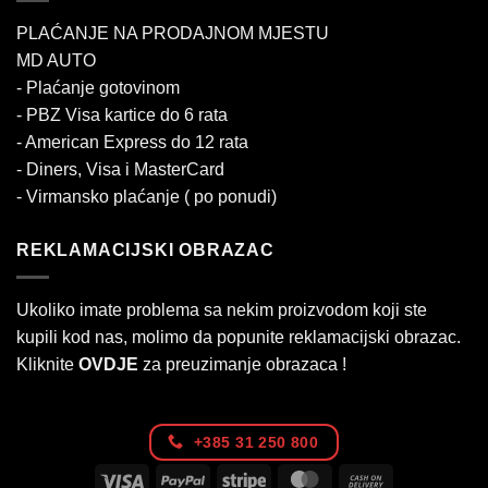
PLAĆANJE NA PRODAJNOM MJESTU
MD AUTO
- Plaćanje gotovinom
- PBZ Visa kartice do 6 rata
- American Express do 12 rata
- Diners, Visa i MasterCard
- Virmansko plaćanje ( po ponudi)
REKLAMACIJSKI OBRAZAC
Ukoliko imate problema sa nekim proizvodom koji ste
kupili kod nas, molimo da popunite reklamacijski obrazac.
Kliknite
OVDJE
za preuzimanje obrazaca !
+385 31 250 800
Visa
PayPal
Stripe
MasterCard
Cash