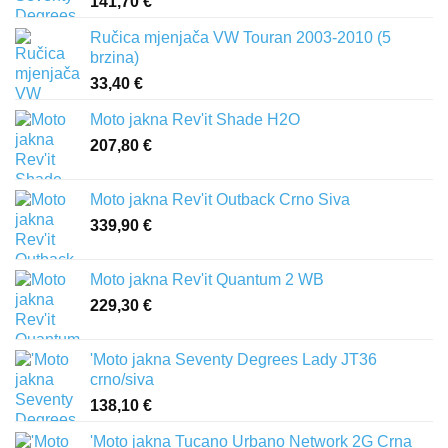
141,70
€
Ručica mjenjača VW Touran 2003-2010 (5
brzina)
33,40
€
Moto jakna Rev'it Shade H2O
207,80
€
Moto jakna Rev'it Outback Crno Siva
339,90
€
Moto jakna Rev'it Quantum 2 WB
229,30
€
'Moto jakna Seventy Degrees Lady JT36
crno/siva
138,10
€
'Moto jakna Tucano Urbano Network 2G Crna