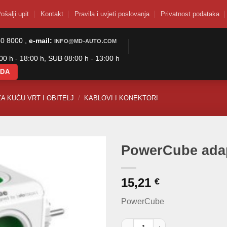
ošalji upit
Kontakt
Pravila i uvjeti poslovanja
Privatnost podataka
50 8000 ,
e-mail:
INFO@MD-AUTO.COM
0 h - 18:00 h, SUB 08:00 h - 13:00 h
ODA
ZA KUĆU VRT I OBITELJ
/
KABLOVI I KONEKTORI
PowerCube ada
15,21
€
PowerCube
PowerCube adapter Green koli