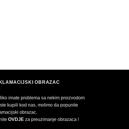
KLAMACIJSKI OBRAZAC
liko imate problema sa nekim proizvodom
 ste kupili kod nas, molimo da popunite
amacijski obrazac.
nite
OVDJE
za preuzimanje obrazaca !