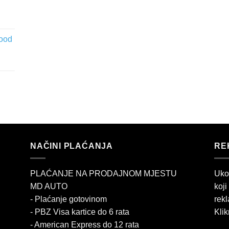
wood
NAČINI PLAĆANJA
RE
PLAĆANJE NA PRODAJNOM MJESTU
Uko
MD AUTO
koji
- Plaćanje gotovinom
rekl
- PBZ Visa kartice do 6 rata
Klik
- American Express do 12 rata