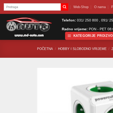
Skip
Pretraži:
Web-Shop
O nama
P
to
content
Telefon:
031/ 250 800 , 091/ 2
Radno vrijeme:
PON - PET 08:0
KATEGORIJE PROIZV
POČETNA
/
HOBBY I SLOBODNO VRIJEME
/