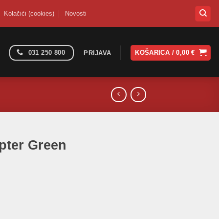
Kolačići (cookies)
Novosti
031 250 800
KOŠARICA /
0,00
€
PRIJAVA
pter Green
čina