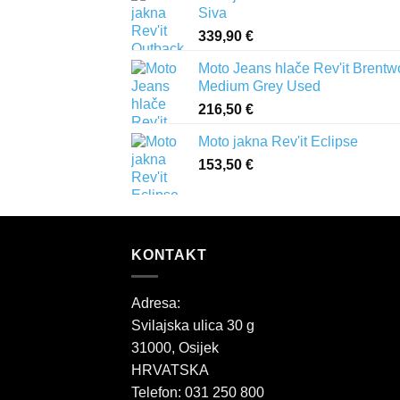
Siva
339,90
€
Moto Jeans hlače Rev'it Brent
Medium Grey Used
216,50
€
Moto jakna Rev'it Eclipse
153,50
€
KONTAKT
Adresa:
Svilajska ulica 30 g
31000, Osijek
HRVATSKA
Telefon: 031 250 800