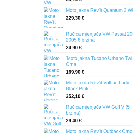
Moto jakna Rev'it Quantum 2 
229,30
€
Ručica mjenjača VW Passat 20
2005 6 brzina
24,90
€
'Moto jakna Tucano Urbano Twi
Crna
169,90
€
Moto jakna Rev'it Voltiac Lady
Black Pink
252,10
€
Ručica mjenjača VW Golf V (5
brzina)
29,40
€
Moto jakna Rev'it Outback Crno