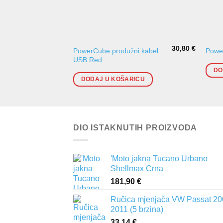
30,80
€
PowerCube produžni kabel
Powe
USB Red
DO
DODAJ U KOŠARICU
DIO ISTAKNUTIH PROIZVODA
'Moto jakna Tucano Urbano
Shellmax Crna
181,90
€
Ručica mjenjača VW Passat 20
2011 (5 brzina)
33,14
€