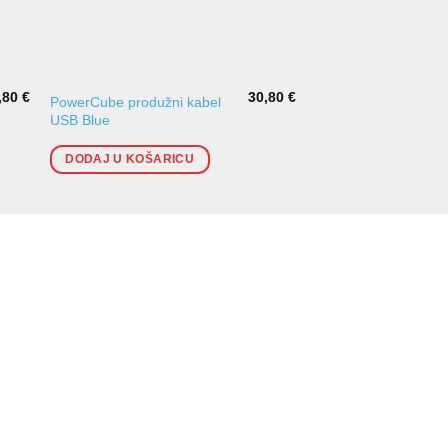
,80
€
30,80
€
PowerCube produžni kabel
PowerCube produžni
USB Blue
USB Grey
DODAJ U KOŠARICU
DODAJ U KOŠARI