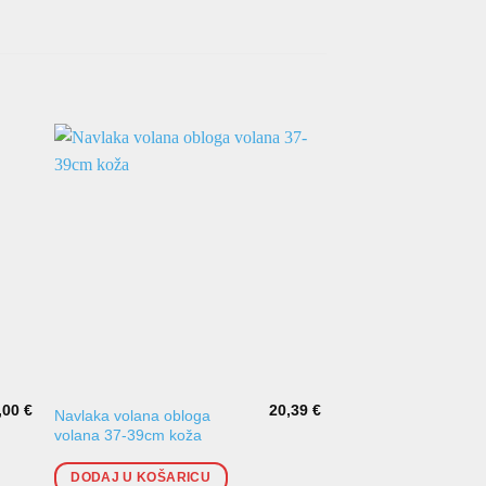
,00
€
20,39
€
Navlaka volana obloga
Navlaka mjenjača
volana 37-39cm koža
DODAJ U KOŠARI
DODAJ U KOŠARICU