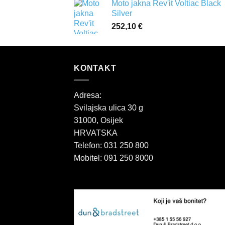
Moto jakna Rev'it Voltiac Black
Silver
252,10
€
KONTAKT
Adresa:
Svilajska ulica 30 g
31000, Osijek
HRVATSKA
Telefon: 031 250 800
Mobitel: 091 250 8000