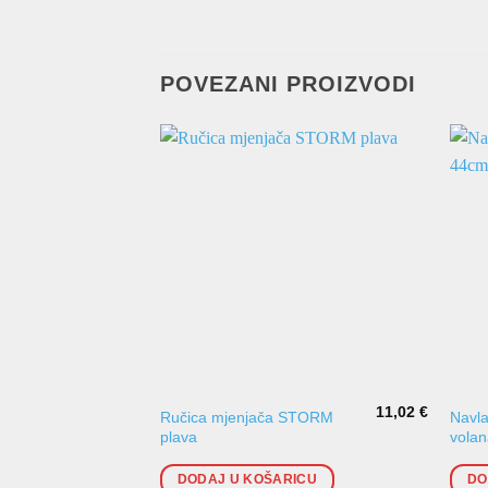
POVEZANI PROIZVODI
11,02
€
Ručica mjenjača STORM
Navla
plava
vola
DODAJ U KOŠARICU
DO