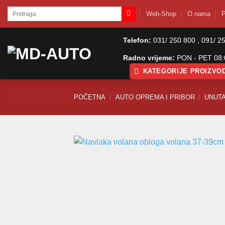
Skip
Pretraži:
Web-Shop
O nama
P
to
content
Telefon:
031/ 250 800 , 091/ 2
Radno vrijeme:
PON - PET 08:0
KATEGORIJE PROIZVO
POČETNA
/
AUTO OPREMA I PRIBOR
/
UNUTA