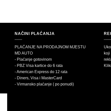
NAČINI PLAĆANJA
RE
PLAĆANJE NA PRODAJNOM MJESTU
Uko
MD AUTO
koji
- Plaćanje gotovinom
rekl
- PBZ Visa kartice do 6 rata
Klik
- American Express do 12 rata
- Diners, Visa i MasterCard
- Virmansko plaćanje ( po ponudi)