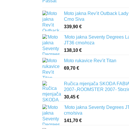
Moto jakna Rev'it Outback Lady
Crno Siva
339,90
€
'Moto jakna Seventy Degrees L
JT36 crno/roza
138,10
€
Moto rukavice Rev'it Titan
69,70
€
Ručica mjenjača SKODA FABIA 
2007-,ROOMSTER 2007- 5brzi
30,45
€
'Moto jakna Seventy Degrees J
crno/siva
141,70
€