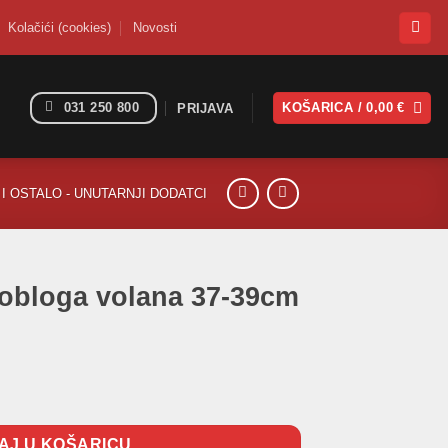
Kolačići (cookies)
Novosti
031 250 800
KOŠARICA /
0,00
€
PRIJAVA
I OSTALO - UNUTARNJI DODATCI
 obloga volana 37-39cm
 37-39cm količina
AJ U KOŠARICU