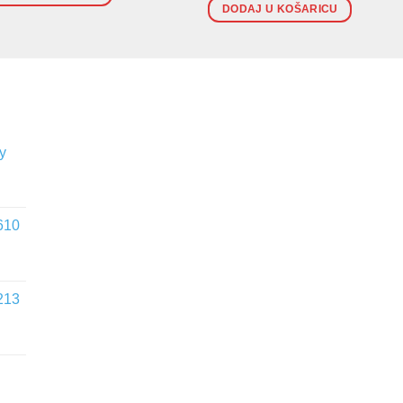
DODAJ U KOŠARICU
y
610
213