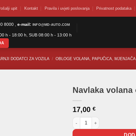
ošalji upit
Kontakt
Pravila i uvjeti poslovanja
Privatnost podataka
50 8000 ,
e-mail:
INFO@MD-AUTO.COM
0 h - 18:00 h, SUB 08:00 h - 13:00 h
DA
RNJI DODATCI ZA VOZILA
/
OBLOGE VOLANA, PAPUČICA, MJENJAČA 
Navlaka volana
17,00
€
Navlaka volana obloga volana
DOD