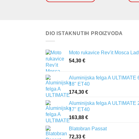
DIO ISTAKNUTIH PROIZVODA
Moto rukavice Rev'it Mosca Lad
54,30
€
Aluminijska felga A ULTIMATE 
18" ET40
174,30
€
Aluminijska felga A ULTIMATE 
17" ET40
163,88
€
Blatobran Passat
72,33
€