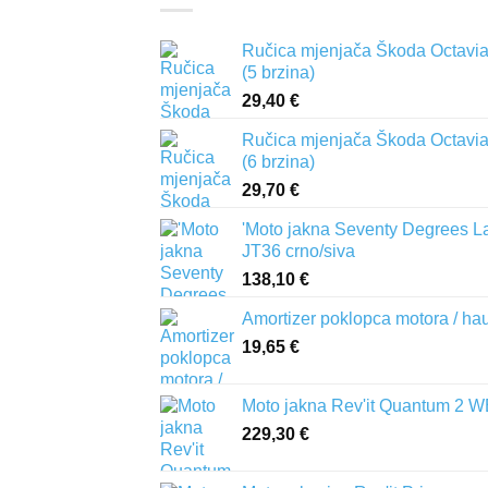
Ručica mjenjača Škoda Octavia 
(5 brzina)
29,40
€
Ručica mjenjača Škoda Octavia 
(6 brzina)
29,70
€
'Moto jakna Seventy Degrees L
JT36 crno/siva
138,10
€
Amortizer poklopca motora / ha
19,65
€
Moto jakna Rev'it Quantum 2 
229,30
€