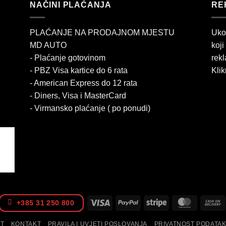
NAČINI PLAĆANJA
RE
PLAĆANJE NA PRODAJNOM MJESTU
Uko
MD AUTO
koji
- Plaćanje gotovinom
rekl
- PBZ Visa kartice do 6 rata
Klik
- American Express do 12 rata
- Diners, Visa i MasterCard
- Virmansko plaćanje ( po ponudi)
Visa
PayPal
Stripe
MasterCa
+385 31 250 800
IT
KONTAKT
PRAVILA I UVJETI POSLOVANJA
PRIVATNOST PODATA