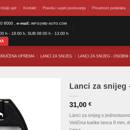
ošalji upit
Kontakt
Pravila i uvjeti poslovanja
Privatnost podataka
50 8000 ,
e-mail:
INFO@MD-AUTO.COM
0 h - 18:00 h, SUB 08:00 h - 13:00 h
DA
ORUČENA OPREMA
/
LANCI ZA SNIJEG
/
LANCI ZA SNIJEG - OSOBN
Lanci za snijeg
31,00
€
Lanci za snijeg s jednostav
Veličina karike lanca 9 mm, d
lanca.