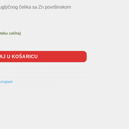
 ugljičnog čelika sa Zn površinskom
steku zaliha)
na
AJ U KOŠARICU
 program