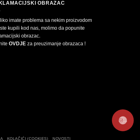
KLAMACIJSKI OBRAZAC
liko imate problema sa nekim proizvodom
 ste kupili kod nas, molimo da popunite
amacijski obrazac.
nite
OVDJE
za preuzimanje obrazaca !
Kontaktirajte
rd
Cash
nas
On
KA
KOLAČIĆI (COOKIES)
NOVOSTI
Delivery