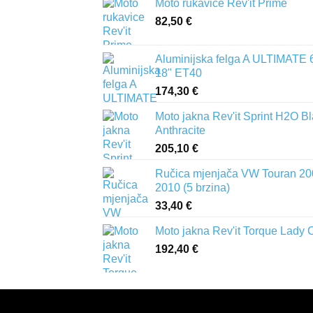
Moto rukavice Rev'it Prime
82,50
€
Aluminijska felga A ULTIMATE 
18" ET40
174,30
€
Moto jakna Rev'it Sprint H2O B
Anthracite
205,10
€
Ručica mjenjača VW Touran 20
2010 (5 brzina)
33,40
€
Moto jakna Rev'it Torque Lady 
192,40
€