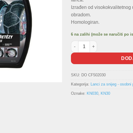
Izrađen od visokokvalitetnog
obradom.
Homologiran.
6 na zalihi (može se naručiti po i
Lanci za snijeg - KN030 količi
DOD
SKU:
DO CF502030
Kategorija:
Lanci za snijeg - osobni
Oznake:
KN030
,
KN30