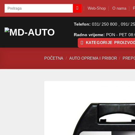
Skip
Pretraži:
Web-Shop
O nama
P
to
content
Telefon:
031/ 250 800 , 091/ 2
Radno vrijeme:
PON - PET 08:0
KATEGORIJE PROIZVO
POČETNA
/
AUTO OPREMA I PRIBOR
/
PREP