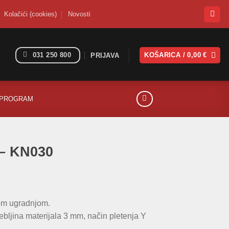
Kolačići (cookies)
Novosti
031 250 800
KOŠARICA /
0,00
€
PRIJAVA
I PROGRAM
 – KN030
nom ugradnjom.
ebljina materijala 3 mm, način pletenja Y