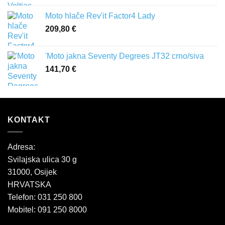
Moto hlače Rev'it Factor4 Lady
209,80
€
'Moto jakna Seventy Degrees JT32 crno/siva
141,70
€
KONTAKT
Adresa:
Svilajska ulica 30 g
31000, Osijek
HRVATSKA
Telefon: 031 250 800
Mobitel: 091 250 8000