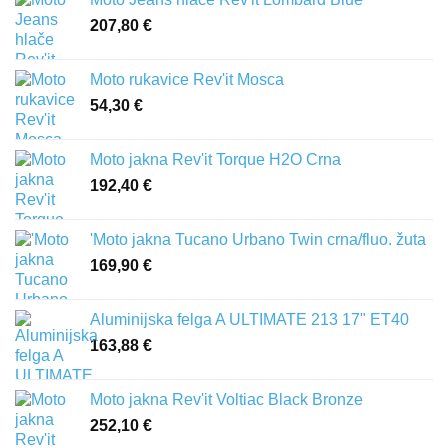
207,80
€
Moto rukavice Rev'it Mosca
54,30
€
Moto jakna Rev'it Torque H2O Crna
192,40
€
'Moto jakna Tucano Urbano Twin crna/fluo. žuta
169,90
€
Aluminijska felga A ULTIMATE 213 17" ET40
163,88
€
Moto jakna Rev'it Voltiac Black Bronze
252,10
€