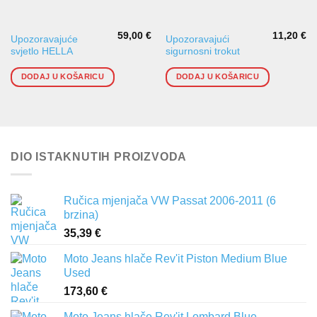
59,00
€
11,20
€
Upozoravajuće
Upozoravajući
svjetlo HELLA
sigurnosni trokut
DODAJ U KOŠARICU
DODAJ U KOŠARICU
DIO ISTAKNUTIH PROIZVODA
Ručica mjenjača VW Passat 2006-2011 (6
brzina)
35,39
€
Moto Jeans hlače Rev'it Piston Medium Blue
Used
173,60
€
Moto Jeans hlače Rev'it Lombard Blue