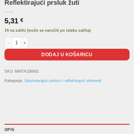
Reflektirajući prsluk žuti
5,31
€
14 na zalihi (može se naručiti po isteku zaliha)
Reflektirajući prsluk žuti količina
DODAJ U KOŠARICU
SKU:
MMTA106001
Kategorija:
Upozoravajući prsluci i reflektirajući elementi
OPIS