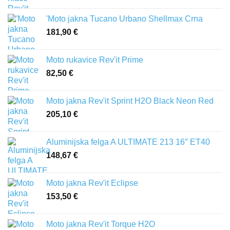
'Moto jakna Tucano Urbano Shellmax Crna
181,90
€
Moto rukavice Rev'it Prime
82,50
€
Moto jakna Rev'it Sprint H2O Black Neon Red
205,10
€
Aluminijska felga A ULTIMATE 213 16″ ET40
148,67
€
Moto jakna Rev'it Eclipse
153,50
€
Moto jakna Rev'it Torque H2O