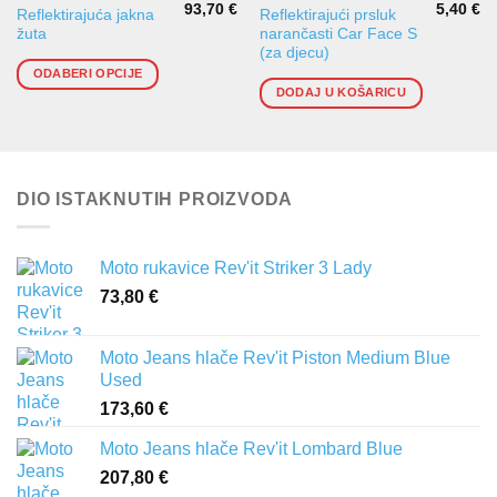
93,70
€
5,40
€
Ovaj
Reflektirajuća jakna
Reflektirajući prsluk
žuta
narančasti Car Face S
proizvod
(za djecu)
ima
ODABERI OPCIJE
više
DODAJ U KOŠARICU
varijanti.
Opcije
se
mogu
DIO ISTAKNUTIH PROIZVODA
odabrati
na
stranici
Moto rukavice Rev'it Striker 3 Lady
proizvoda
73,80
€
Moto Jeans hlače Rev'it Piston Medium Blue
Used
173,60
€
Moto Jeans hlače Rev'it Lombard Blue
207,80
€