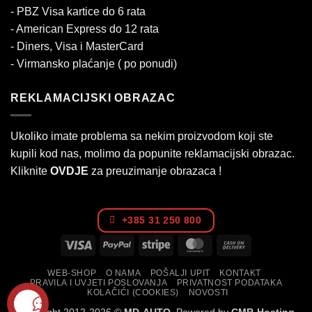
- PBZ Visa kartice do 6 rata
- American Express do 12 rata
- Diners, Visa i MasterCard
- Virmansko plaćanje ( po ponudi)
REKLAMACIJSKI OBRAZAC
Ukoliko imate problema sa nekim proizvodom koji ste
kupili kod nas, molimo da popunite reklamacijski obrazac.
Kliknite
OVDJE
za preuzimanje obrazaca !
+385 31 250 800
Visa
PayPal
Stripe
MasterCard
Cash
On
WEB-SHOP
O NAMA
POŠALJI UPIT
KONTAKT
Delivery
PRAVILA I UVJETI POSLOVANJA
PRIVATNOST PODATAKA
KOLAČIĆI (COOKIES)
NOVOSTI