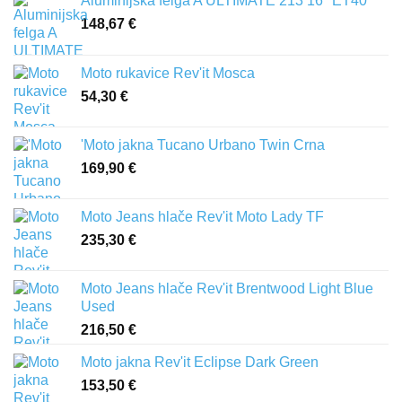
Aluminijska felga A ULTIMATE 213 16″ ET40
148,67
€
Moto rukavice Rev'it Mosca
54,30
€
'Moto jakna Tucano Urbano Twin Crna
169,90
€
Moto Jeans hlače Rev'it Moto Lady TF
235,30
€
Moto Jeans hlače Rev'it Brentwood Light Blue
Used
216,50
€
Moto jakna Rev'it Eclipse Dark Green
153,50
€