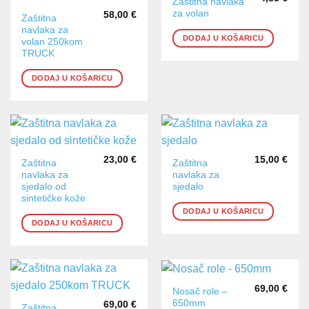
Zaštitna navlaka
za volan
58,00
€
Zaštitna
navlaka za
DODAJ U KOŠARICU
volan 250kom
TRUCK
DODAJ U KOŠARICU
23,00
€
15,00
€
Zaštitna
Zaštitna
navlaka za
navlaka za
sjedalo od
sjedalo
sintetičke kože
DODAJ U KOŠARICU
DODAJ U KOŠARICU
69,00
€
Nosač role –
650mm
69,00
€
Zaštitna