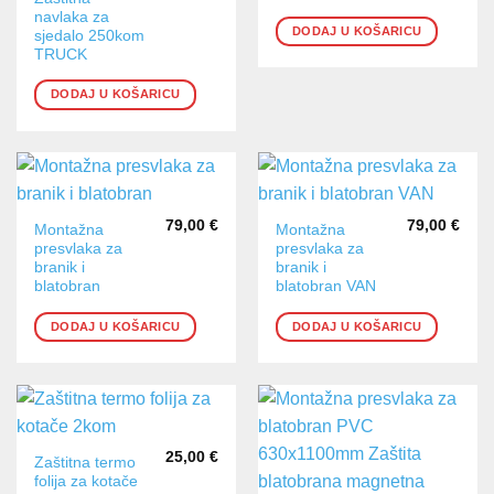
navlaka za
DODAJ U KOŠARICU
sjedalo 250kom
TRUCK
DODAJ U KOŠARICU
79,00
€
79,00
€
Montažna
Montažna
presvlaka za
presvlaka za
branik i
branik i
blatobran
blatobran VAN
DODAJ U KOŠARICU
DODAJ U KOŠARICU
25,00
€
Zaštitna termo
folija za kotače