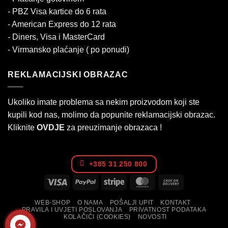
- PBZ Visa kartice do 6 rata
- American Express do 12 rata
- Diners, Visa i MasterCard
- Virmansko plaćanje ( po ponudi)
REKLAMACIJSKI OBRAZAC
Ukoliko imate problema sa nekim proizvodom koji ste
kupili kod nas, molimo da popunite reklamacijski obrazac.
Kliknite
OVDJE
za preuzimanje obrazaca !
+385 31 250 800
Visa
PayPal
Stripe
MasterCard
Cash
On
WEB-SHOP
O NAMA
POŠALJI UPIT
KONTAKT
Delivery
PRAVILA I UVJETI POSLOVANJA
PRIVATNOST PODATAKA
KOLAČIĆI (COOKIES)
NOVOSTI