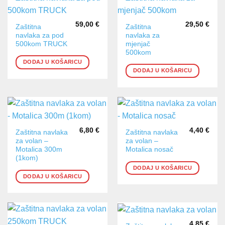
59,00
€
29,50
€
Zaštitna
Zaštitna
navlaka za pod
navlaka za
500kom TRUCK
mjenjač
500kom
DODAJ U KOŠARICU
DODAJ U KOŠARICU
6,80
€
4,40
€
Zaštitna navlaka
Zaštitna navlaka
za volan –
za volan –
Motalica 300m
Motalica nosač
(1kom)
DODAJ U KOŠARICU
DODAJ U KOŠARICU
4,85
€