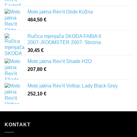
Moto jakna Rev'it Glide Kožna
464,50
€
Ručica mjenjača SKODA FABIA II
2007-,ROOMSTER 2007- 5brzina
30,45
€
Moto jakna Rev'it Shade H2O
207,80
€
Moto jakna Rev'it Voltiac Lady Black Grey
252,10
€
KONTAKT