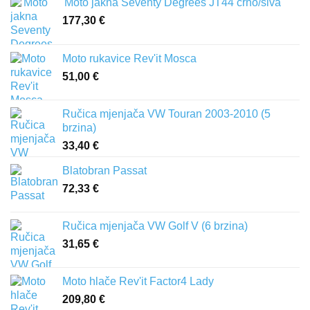
'Moto jakna Seventy Degrees JT44 crno/siva
177,30
€
Moto rukavice Rev'it Mosca
51,00
€
Ručica mjenjača VW Touran 2003-2010 (5
brzina)
33,40
€
Blatobran Passat
72,33
€
Ručica mjenjača VW Golf V (6 brzina)
31,65
€
Moto hlače Rev'it Factor4 Lady
209,80
€