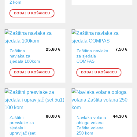
2 kom
DODAJ U KOŠARICU
25,60
€
7,50
€
Zaštitna
Zaštitna navlaka
navlaka za
za sjedala
sjedala 100kom
COMPAS
DODAJ U KOŠARICU
DODAJ U KOŠARICU
80,00
€
44,30
€
Zaštitni
Navlaka volana
presvlake za
obloga volana
sjedala i
Zaštita volana
upravljač (set
250 kom