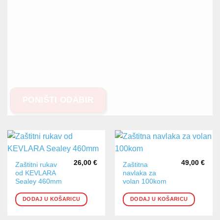
PONIŠTI ODABIR
26,00
€
49,00
€
Zaštitni rukav
Zaštitna
od KEVLARA
navlaka za
Sealey 460mm
volan 100kom
DODAJ U KOŠARICU
DODAJ U KOŠARICU