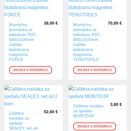
38,00
€
70,00
€
Montažna
Montažna
presvlaka za
presvlaka za
blatobran PVC
blatobran PVC
560x1100mm
400x1070mm
Zaštita
Zaštita
blatobrana
blatobrana
magnetna
magnetna
FORCE
TENGTOOLS
DODAJ U KOŠARICU
DODAJ U KOŠARICU
3,80
€
Zaštitna navlaka
za sjedala
52,60
€
Zaštitna
MONTEUR
navlaka za
sjedala
DODAJ U KOŠARICU
SEALEY, set od