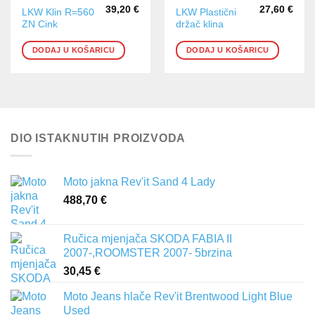
39,20
€
27,60
€
LKW Klin R=560
LKW Plastični
ZN Cink
držač klina
DODAJ U KOŠARICU
DODAJ U KOŠARICU
DIO ISTAKNUTIH PROIZVODA
Moto jakna Rev'it Sand 4 Lady
488,70
€
Ručica mjenjača SKODA FABIA II
2007-,ROOMSTER 2007- 5brzina
30,45
€
Moto Jeans hlače Rev'it Brentwood Light Blue
Used