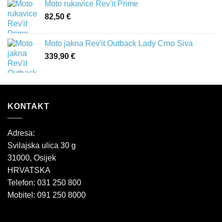
Moto rukavice Rev'it Prime
82,50
€
Moto jakna Rev'it Outback Lady Crno Siva
339,90
€
KONTAKT
Adresa:
Svilajska ulica 30 g
31000, Osijek
HRVATSKA
Telefon: 031 250 800
Mobitel: 091 250 8000