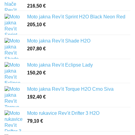
216,50
€
Moto jakna Rev'it Sprint H2O Black Neon Red
205,10
€
Moto jakna Rev'it Shade H2O
207,80
€
Moto jakna Rev'it Eclipse Lady
150,20
€
Moto jakna Rev'it Torque H2O Crno Siva
192,40
€
Moto rukavice Rev'it Drifter 3 H2O
79,10
€