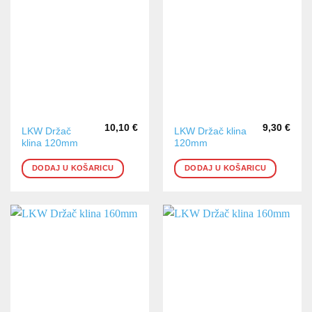
10,10
€
9,30
€
LKW Držač
LKW Držač klina
klina 120mm
120mm
DODAJ U KOŠARICU
DODAJ U KOŠARICU