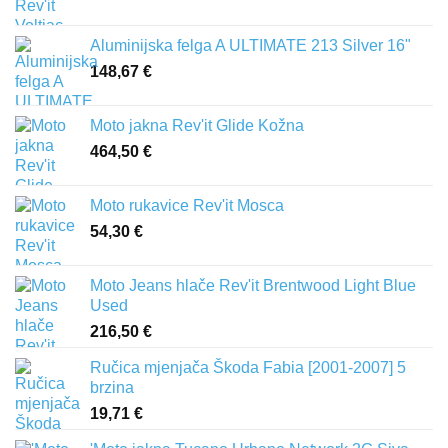
Aluminijska felga A ULTIMATE 213 Silver 16"
148,67
€
Moto jakna Rev'it Glide Kožna
464,50
€
Moto rukavice Rev'it Mosca
54,30
€
Moto Jeans hlače Rev'it Brentwood Light Blue
Used
216,50
€
Ručica mjenjača Škoda Fabia [2001-2007] 5
brzina
19,71
€