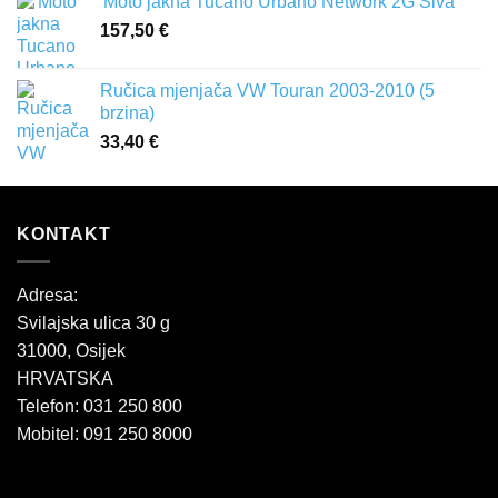
'Moto jakna Tucano Urbano Network 2G Siva
157,50
€
Ručica mjenjača VW Touran 2003-2010 (5
brzina)
33,40
€
KONTAKT
Adresa:
Svilajska ulica 30 g
31000, Osijek
HRVATSKA
Telefon: 031 250 800
Mobitel: 091 250 8000