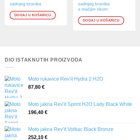
zadnjeg branika
zadnjeg branika
s mačjim okom
DODAJ U KOŠARICU
DODAJ U KOŠARICU
DIO ISTAKNUTIH PROIZVODA
Moto rukavice Rev'it Hydra 2 H2O
87,80
€
Moto jakna Rev'it Sprint H2O Lady Black White
196,40
€
Moto jakna Rev'it Voltiac Black Bronze
252,10
€