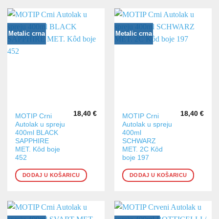
Metalic crna
Metalic crna
18,40
€
18,40
€
MOTIP Crni
MOTIP Crni
Autolak u spreju
Autolak u spreju
400ml BLACK
400ml
SAPPHIRE
SCHWARZ
MET. Kôd boje
MET. 2C Kôd
452
boje 197
DODAJ U KOŠARICU
DODAJ U KOŠARICU