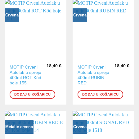
Crvena
Crvena
18,40
€
18,40
€
MOTIP Crveni
MOTIP Crveni
Autolak u spreju
Autolak u spreju
400ml ROT Kôd
400ml RUBIN
boje 155
RED
DODAJ U KOŠARICU
DODAJ U KOŠARICU
Metalic crvena
Crvena