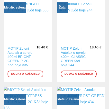
Metalic zelena
Žuta
18,40
€
18,40
€
MOTIP Zeleni
MOTIP Zeleni
Autolak u spreju
Autolak u spreju
400ml BRIGHT
400ml CLASSIC
GREEN P. 2C
GREEN Kôd
Kôd boje 335
boje 244
DODAJ U KOŠARICU
DODAJ U KOŠARICU
Metalic zelena
Metalic zelena