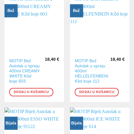
Bež
Bež
18,40
€
18,40
€
MOTIP Bež
MOTIP Bež
Autolak u spreju
Autolak u spreju
400ml CREAMY
400ml
WHITE Kôd
HELLELFENBEIN
boje 603
Kôd boje 112
DODAJ U KOŠARICU
DODAJ U KOŠARICU
Bijela
Bijela