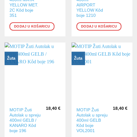
YELLOW MET.
AIRPORT
2C Kôd boje
YELLOW Kôd
351
boje 1210
DODAJ U KOŠARICU
DODAJ U KOŠARICU
Žuta
Žuta
18,40
€
18,40
€
MOTIP Žuti
MOTIP Žuti
Autolak u spreju
Autolak u spreju
400ml GELB /
400ml GELB
KANARO Kôd
Kôd boje
boje 196
VOL2001