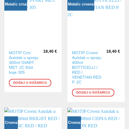
Metalic crna
Metalic crvena
18,40
€
18,40
€
MOTIP Crni
MOTIP Crveni
Autolak u spreju
Autolak u spreju
400ml SVART
400ml
MET. 2C Kôd
BOTTICELLI /
boje 305
RED /
VENETIAN RED
P. 2C
DODAJ U KOŠARICU
DODAJ U KOŠARICU
Crvena
Crvena