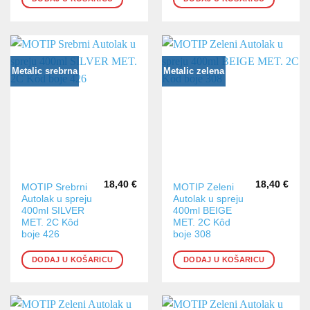
Metalic srebrna
Metalic zelena
18,40
€
18,40
€
MOTIP Srebrni
MOTIP Zeleni
Autolak u spreju
Autolak u spreju
400ml SILVER
400ml BEIGE
MET. 2C Kôd
MET. 2C Kôd
boje 426
boje 308
DODAJ U KOŠARICU
DODAJ U KOŠARICU