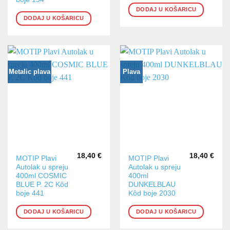
DODAJ U KOŠARICU
DODAJ U KOŠARICU
Metalic plava
Plava
18,40
€
18,40
€
MOTIP Plavi
MOTIP Plavi
Autolak u spreju
Autolak u spreju
400ml COSMIC
400ml
BLUE P. 2C Kôd
DUNKELBLAU
boje 441
Kôd boje 2030
DODAJ U KOŠARICU
DODAJ U KOŠARICU