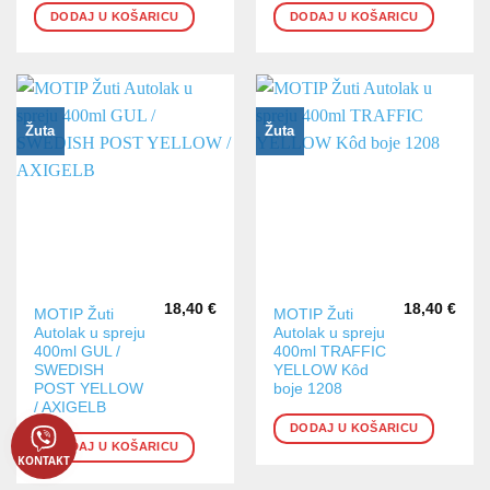
DODAJ U KOŠARICU
DODAJ U KOŠARICU
Žuta
Žuta
18,40
€
18,40
€
MOTIP Žuti
MOTIP Žuti
Autolak u spreju
Autolak u spreju
400ml GUL /
400ml TRAFFIC
SWEDISH
YELLOW Kôd
POST YELLOW
boje 1208
/ AXIGELB
DODAJ U KOŠARICU
DODAJ U KOŠARICU
KONTAKT