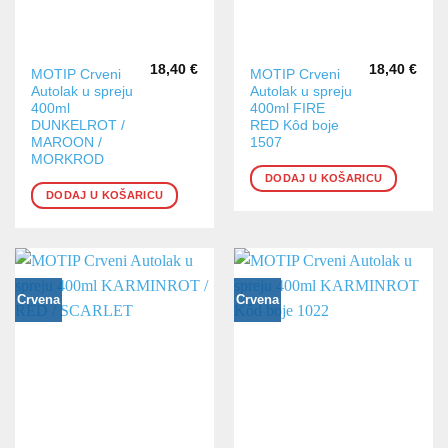
18,40
€
18,40
€
MOTIP Crveni
MOTIP Crveni
Autolak u spreju
Autolak u spreju
400ml
400ml FIRE
DUNKELROT /
RED Kôd boje
MAROON /
1507
MORKROD
DODAJ U KOŠARICU
DODAJ U KOŠARICU
Crvena
Crvena