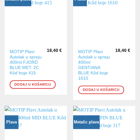
18,40
€
18,40
€
MOTIP Plavi
MOTIP Plavi
Autolak u spreju
Autolak u spreju
400ml FJORD
400ml
BLUE MET. 2C
GENTIANA
Kôd boje 415
BLUE Kôd boje
1610
DODAJ U KOŠARICU
DODAJ U KOŠARICU
Plava
Metalic plava