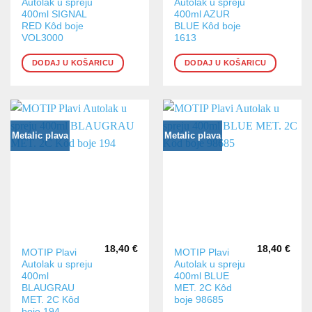
Autolak u spreju
Autolak u spreju
400ml SIGNAL
400ml AZUR
RED Kôd boje
BLUE Kôd boje
VOL3000
1613
DODAJ U KOŠARICU
DODAJ U KOŠARICU
Metalic plava
Metalic plava
18,40
€
18,40
€
MOTIP Plavi
MOTIP Plavi
Autolak u spreju
Autolak u spreju
400ml
400ml BLUE
BLAUGRAU
MET. 2C Kôd
MET. 2C Kôd
boje 98685
boje 194