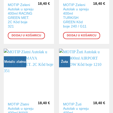
18,40
€
18,40
€
MOTIP Zeleni
MOTIP Zeleni
Autolak u spreju
Autolak u spreju
400ml RACING
400ml
GREEN MET.
TURKISH
2C Kôd boje
GREEN Kôd
321
boje 240 / G11
DODAJ U KOŠARICU
DODAJ U KOŠARICU
Metalic zlatna
Žuta
18,40
€
18,40
€
MOTIP Zlatni
MOTIP Žuti
Autolak u spreju
Autolak u spreju
400ml MAYA
400ml