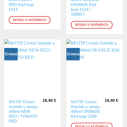
RED Kôd boje
ORANGE Kôd
1513
boje 1515 /
S98857
DODAJ U KOŠARICU
DODAJ U KOŠARICU
Crvena
Crvena
18,40
€
18,40
€
MOTIP Crveni
MOTIP Crveni
Autolak u spreju
Autolak u spreju
400ml NEW
400ml ORANGE
RED / TOMATO
Kôd boje 1506
RED
DODAJ U KOŠARICU