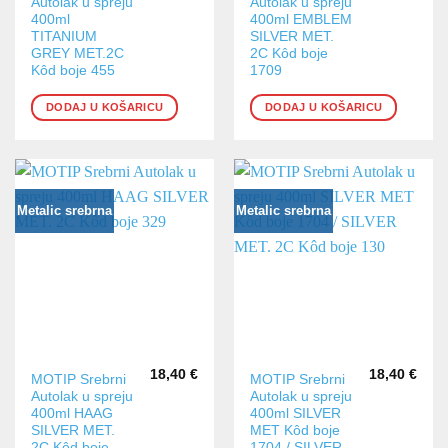
Autolak u spreju
Autolak u spreju
400ml
400ml EMBLEM
TITANIUM
SILVER MET.
GREY MET.2C
2C Kôd boje
Kôd boje 455
1709
DODAJ U KOŠARICU
DODAJ U KOŠARICU
Metalic srebrna
Metalic srebrna
18,40
€
18,40
€
MOTIP Srebrni
MOTIP Srebrni
Autolak u spreju
Autolak u spreju
400ml HAAG
400ml SILVER
SILVER MET.
MET Kôd boje
2C Kôd boje
1704 / SILVER