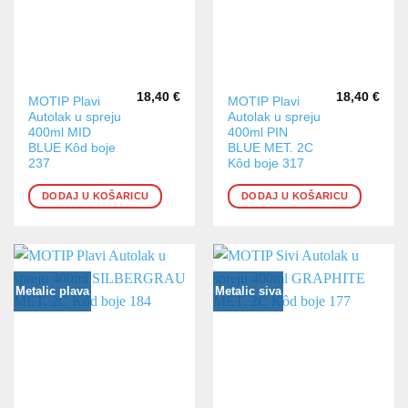
18,40
€
18,40
€
MOTIP Plavi
MOTIP Plavi
Autolak u spreju
Autolak u spreju
400ml MID
400ml PIN
BLUE Kôd boje
BLUE MET. 2C
237
Kôd boje 317
DODAJ U KOŠARICU
DODAJ U KOŠARICU
Metalic plava
Metalic siva