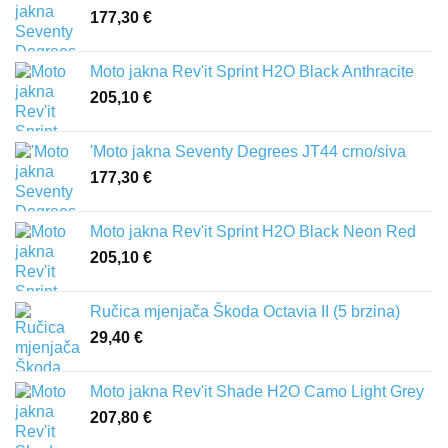
177,30
€
Moto jakna Rev'it Sprint H2O Black Anthracite
205,10
€
'Moto jakna Seventy Degrees JT44 crno/siva
177,30
€
Moto jakna Rev'it Sprint H2O Black Neon Red
205,10
€
Ručica mjenjača Škoda Octavia II (5 brzina)
29,40
€
Moto jakna Rev'it Shade H2O Camo Light Grey
207,80
€