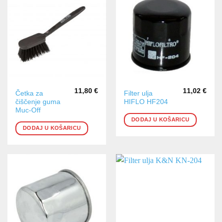
11,80
€
11,02
€
Četka za
Filter ulja
čiščenje guma
HIFLO HF204
Muc-Off
DODAJ U KOŠARICU
DODAJ U KOŠARICU