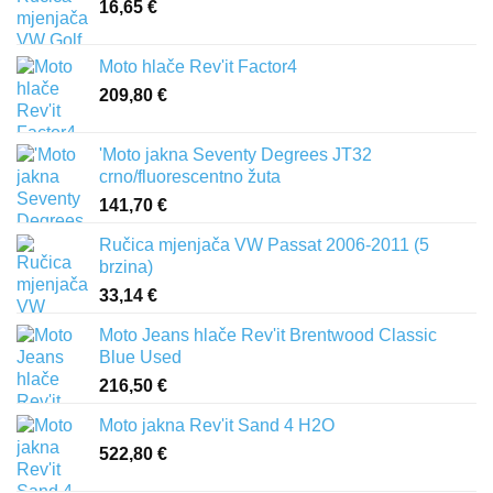
16,65
€
Moto hlače Rev'it Factor4
209,80
€
'Moto jakna Seventy Degrees JT32
crno/fluorescentno žuta
141,70
€
Ručica mjenjača VW Passat 2006-2011 (5
brzina)
33,14
€
Moto Jeans hlače Rev'it Brentwood Classic
Blue Used
216,50
€
Moto jakna Rev'it Sand 4 H2O
522,80
€