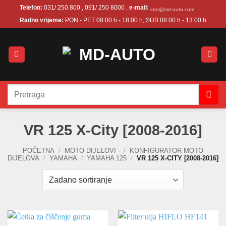
Skip
Telefon:
031/ 250 800 , 091/ 250 8000 ,
e-mail:
info@md-auto.com
to
Radno vrijeme:
PON - PET 08:00 h - 18:00 h, SUB 08:00 h - 13:00 h
content
Pretraži:
VR 125 X-City [2008-2016]
POČETNA
/
MOTO DIJELOVI -
/
KONFIGURATOR MOTO
DIJELOVA
/
YAMAHA
/
YAMAHA 125
/
VR 125 X-CITY [2008-2016]