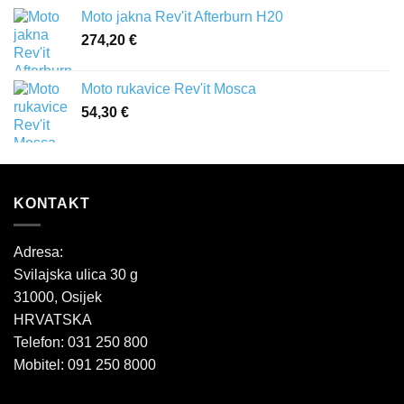
Moto jakna Rev'it Afterburn H20
274,20
€
Moto rukavice Rev'it Mosca
54,30
€
KONTAKT
Adresa:
Svilajska ulica 30 g
31000, Osijek
HRVATSKA
Telefon: 031 250 800
Mobitel: 091 250 8000