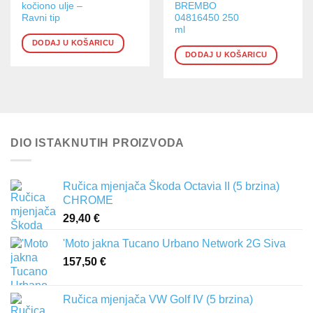
kočiono ulje –
BREMBO
Ravni tip
04816450 250
ml
DODAJ U KOŠARICU
DODAJ U KOŠARICU
DIO ISTAKNUTIH PROIZVODA
Ručica mjenjača Škoda Octavia II (5 brzina)
CHROME
29,40
€
'Moto jakna Tucano Urbano Network 2G Siva
157,50
€
Ručica mjenjača VW Golf IV (5 brzina)