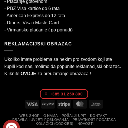
- Plaćanje gotovinom
- PBZ Visa kartice do 6 rata
- American Express do 12 rata
- Diners, Visa i MasterCard
- Virmansko plaćanje ( po ponudi)
REKLAMACIJSKI OBRAZAC
Ukoliko imate problema sa nekim proizvodom koji ste
kupili kod nas, molimo da popunite reklamacijski obrazac.
Kliknite
OVDJE
za preuzimanje obrazaca !
+385 31 250 800
Visa
PayPal
Stripe
MasterCard
Cash
On
WEB-SHOP
O NAMA
POŠALJI UPIT
KONTAKT
Delivery
PRAVILA I UVJETI POSLOVANJA
PRIVATNOST PODATAKA
KOLAČIĆI (COOKIES)
NOVOSTI