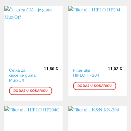
11,80
€
11,02
€
Četka za
Filter ulja
čiščenje guma
HIFLO HF204
Muc-Off
DODAJ U KOŠARICU
DODAJ U KOŠARICU