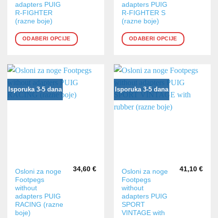
adapters PUIG
adapters PUIG
više
više
R-FIGHTER
R-FIGHTER S
varijanti.
varijanti.
(razne boje)
(razne boje)
Opcije
Opcije
ODABERI OPCIJE
ODABERI OPCIJE
se
se
mogu
mogu
odabrati
odabrati
na
na
stranici
stranici
Isporuka 3-5 dana
Isporuka 3-5 dana
proizvoda
proizvoda
34,60
€
41,10
€
Ovaj
Ovaj
Osloni za noge
Osloni za noge
Footpegs
Footpegs
proizvod
proizvod
without
without
ima
ima
adapters PUIG
adapters PUIG
više
više
RACING (razne
SPORT
varijanti.
varijanti.
boje)
VINTAGE with