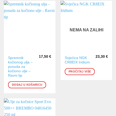
NEMA NA ZALIHI
17,50
€
23,30
€
Spremnik
Svjećica NGK
kočionog ulja –
CR8EIX Iridium
posuda za
kočiono ulje –
PROČITAJ VIŠE
Ravni tip
DODAJ U KOŠARICU