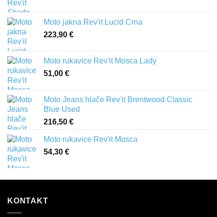
Moto jakna Rev'it Lucid Crna
223,90
€
Moto rukavice Rev'it Mosca Lady
51,00
€
Moto Jeans hlače Rev'it Brentwood Classic
Blue Used
216,50
€
Moto rukavice Rev'it Mosca
54,30
€
KONTAKT