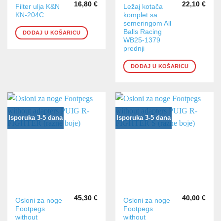
16,80
€
22,10
€
Filter ulja K&N
Ležaj kotača
KN-204C
komplet sa
semeringom All
Balls Racing
DODAJ U KOŠARICU
WB25-1379
prednji
DODAJ U KOŠARICU
Isporuka 3-5 dana
Isporuka 3-5 dana
45,30
€
40,00
€
Ovaj
Ovaj
Osloni za noge
Osloni za noge
Footpegs
Footpegs
proizvod
proizvod
without
without
ima
ima