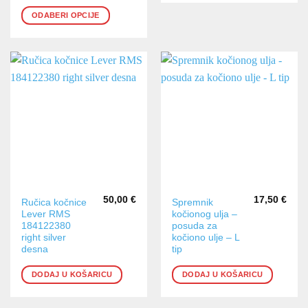
se
ODABERI OPCIJE
mogu
odabrati
na
stranici
proizvoda
50,00
€
17,50
€
Ručica kočnice
Spremnik
Lever RMS
kočionog ulja –
184122380
posuda za
right silver
kočiono ulje – L
desna
tip
DODAJ U KOŠARICU
DODAJ U KOŠARICU