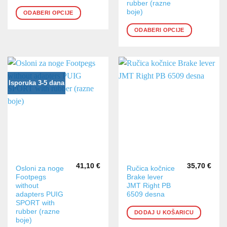
rubber (razne
Opcije
Opcije
boje)
ODABERI OPCIJE
se
se
mogu
mogu
ODABERI OPCIJE
odabrati
odabrati
na
na
stranici
stranici
proizvoda
proizvoda
Isporuka 3-5 dana
41,10
€
35,70
€
Ovaj
Osloni za noge
Ručica kočnice
Footpegs
Brake lever
proizvod
without
JMT Right PB
ima
adapters PUIG
6509 desna
više
SPORT with
varijanti.
rubber (razne
DODAJ U KOŠARICU
boje)
Opcije