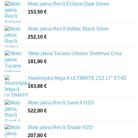
Moto jakna Rev'it Eclipse Dark Green
153,50
€
Moto jakna Rev'it Voltiac Black Silver
252,10
€
'Moto jakna Tucano Urbano Shellmax Crna
181,90
€
Aluminijska felga A ULTIMATE 213 17" ET40
163,88
€
Moto jakna Rev'it Sand 4 H2O
522,80
€
Moto jakna Rev'it Shade H2O
207,80
€