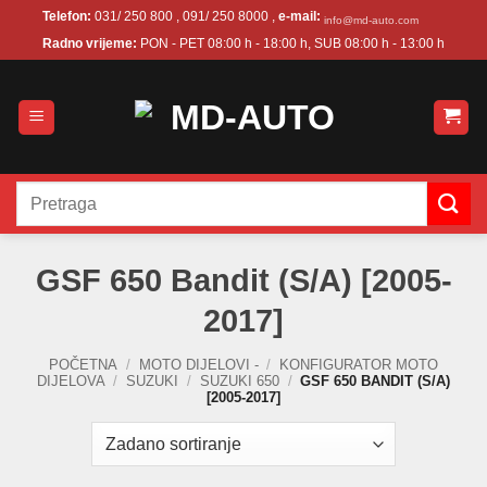
Skip
Telefon:
031/ 250 800 , 091/ 250 8000 ,
e-mail:
info@md-auto.com
to
Radno vrijeme:
PON - PET 08:00 h - 18:00 h, SUB 08:00 h - 13:00 h
content
Pretraži:
GSF 650 Bandit (S/A) [2005-
2017]
POČETNA
/
MOTO DIJELOVI -
/
KONFIGURATOR MOTO
DIJELOVA
/
SUZUKI
/
SUZUKI 650
/
GSF 650 BANDIT (S/A)
[2005-2017]