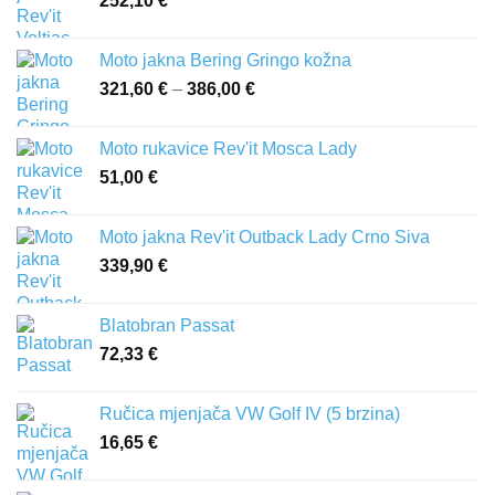
252,10
€
Moto jakna Bering Gringo kožna
321,60
€
–
386,00
€
Raspon
cijena:
od
Moto rukavice Rev'it Mosca Lady
321,60 €
51,00
€
do
386,00 €
Moto jakna Rev'it Outback Lady Crno Siva
339,90
€
Blatobran Passat
72,33
€
Ručica mjenjača VW Golf IV (5 brzina)
16,65
€