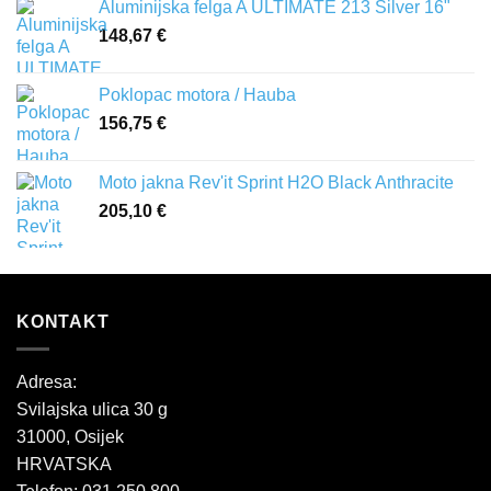
Aluminijska felga A ULTIMATE 213 Silver 16"
148,67
€
Poklopac motora / Hauba
156,75
€
Moto jakna Rev'it Sprint H2O Black Anthracite
205,10
€
KONTAKT
Adresa:
Svilajska ulica 30 g
31000, Osijek
HRVATSKA