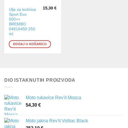
15,30
€
Ulje za kočnice
Sport Evo
500++
BREMBO
04816450 250
ml
DODAJ U KOŠARICU
DIO ISTAKNUTIH PROIZVODA
Moto rukavice Rev'it Mosca
54,30
€
Moto jakna Rev'it Voltiac Black