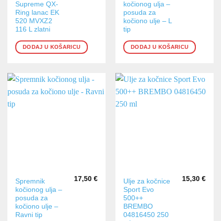
Supreme QX-
kočionog ulja –
Ring lanac EK
posuda za
520 MVXZ2
kočiono ulje – L
116 L zlatni
tip
DODAJ U KOŠARICU
DODAJ U KOŠARICU
17,50
€
15,30
€
Spremnik
Ulje za kočnice
kočionog ulja –
Sport Evo
posuda za
500++
kočiono ulje –
BREMBO
Ravni tip
04816450 250