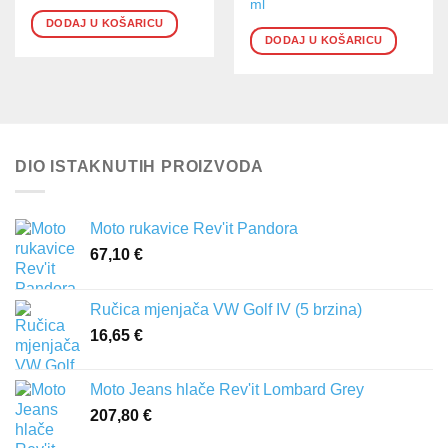
ml
DODAJ U KOŠARICU
DODAJ U KOŠARICU
DIO ISTAKNUTIH PROIZVODA
Moto rukavice Rev'it Pandora
67,10
€
Ručica mjenjača VW Golf IV (5 brzina)
16,65
€
Moto Jeans hlače Rev'it Lombard Grey
207,80
€