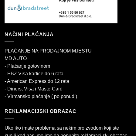
NAČINI PLAĆANJA
PLAĆANJE NA PRODAJNOM MJESTU
MD AUTO
- Plaćanje gotovinom
- PBZ Visa kartice do 6 rata
- American Express do 12 rata
- Diners, Visa i MasterCard
- Virmansko plaćanje ( po ponudi)
REKLAMACIJSKI OBRAZAC
Ukoliko imate problema sa nekim proizvodom koji ste
kupili kod nas, molimo da popunite reklamacijski obrazac.