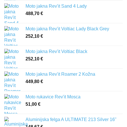
Moto jakna Rev'it Sand 4 Lady
488,70
€
Moto jakna Rev'it Voltiac Lady Black Grey
252,10
€
Moto jakna Rev'it Voltiac Black
252,10
€
Moto jakna Rev'it Roamer 2 Kožna
449,80
€
Moto rukavice Rev'it Mosca
51,00
€
Aluminijska felga A ULTIMATE 213 Silver 16"
148,67
€