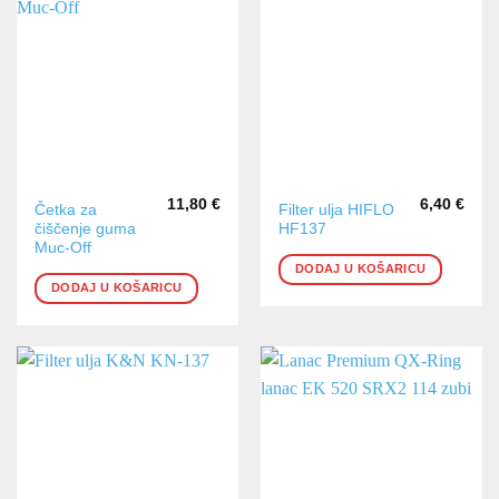
11,80
€
6,40
€
Četka za
Filter ulja HIFLO
čiščenje guma
HF137
Muc-Off
DODAJ U KOŠARICU
DODAJ U KOŠARICU