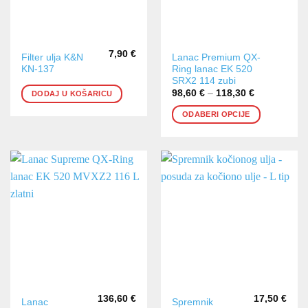
7,90
€
Ovaj
Filter ulja K&N
Lanac Premium QX-
KN-137
Ring lanac EK 520
proizvod
SRX2 114 zubi
ima
98,60
€
–
118,30
€
Raspon
DODAJ U KOŠARICU
više
cijena:
od
varijanti.
ODABERI OPCIJE
98,60 €
Opcije
do
118,30 €
se
mogu
odabrati
na
stranici
proizvoda
136,60
€
17,50
€
Lanac
Spremnik