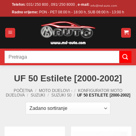
Skip
Telefon:
031/ 250 800 , 091/ 250 8000 ,
e-mail:
info@md-auto.com
to
Radno vrijeme:
PON - PET 08:00 h - 18:00 h, SUB 08:00 h - 13:00 h
content
Pretraži:
UF 50 Estilete [2000-2002]
POČETNA
/
MOTO DIJELOVI -
/
KONFIGURATOR MOTO
DIJELOVA
/
SUZUKI
/
SUZUKI 50
/
UF 50 ESTILETE [2000-2002]