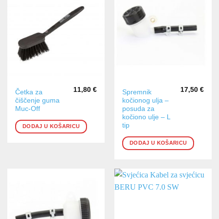
11,80
€
17,50
€
Četka za
Spremnik
čiščenje guma
kočionog ulja –
Muc-Off
posuda za
kočiono ulje – L
tip
DODAJ U KOŠARICU
DODAJ U KOŠARICU