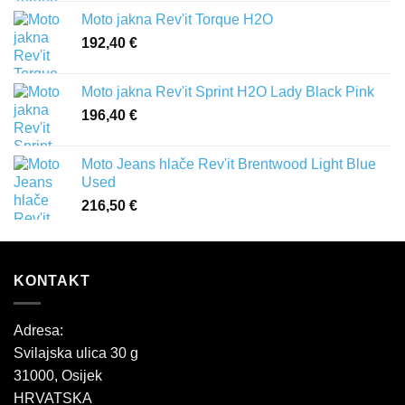
Moto jakna Rev'it Torque H2O
192,40
€
Moto jakna Rev'it Sprint H2O Lady Black Pink
196,40
€
Moto Jeans hlače Rev'it Brentwood Light Blue
Used
216,50
€
KONTAKT
Adresa:
Svilajska ulica 30 g
31000, Osijek
HRVATSKA