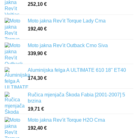
252,10
€
Moto jakna Rev'it Torque Lady Crna
192,40
€
Moto jakna Rev'it Outback Crno Siva
339,90
€
Aluminijska felga A ULTIMATE 610 18" ET40
174,30
€
Ručica mjenjača Škoda Fabia [2001-2007] 5
brzina
19,71
€
Moto jakna Rev'it Torque H2O Crna
192,40
€