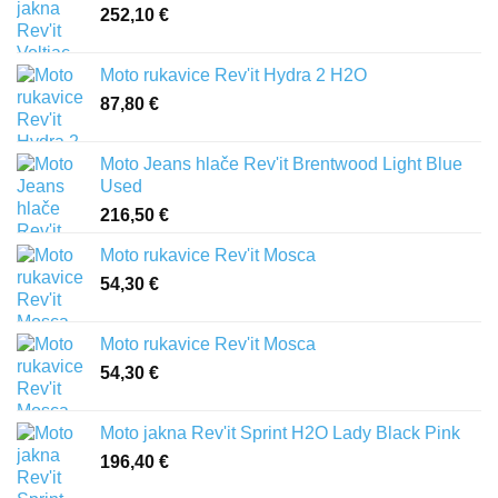
252,10
€
Moto rukavice Rev'it Hydra 2 H2O
87,80
€
Moto Jeans hlače Rev'it Brentwood Light Blue
Used
216,50
€
Moto rukavice Rev'it Mosca
54,30
€
Moto rukavice Rev'it Mosca
54,30
€
Moto jakna Rev'it Sprint H2O Lady Black Pink
196,40
€