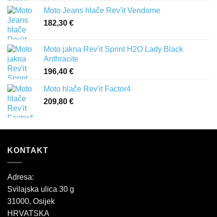
Moto Jeans hlače Rev'it Vendome
182,30
€
Moto jakna Rev'it Sprint H2O Lady Black
Anthracite
196,40
€
Moto hlače Rev'it Factor4
209,80
€
KONTAKT
Adresa:
Svilajska ulica 30 g
31000, Osijek
HRVATSKA