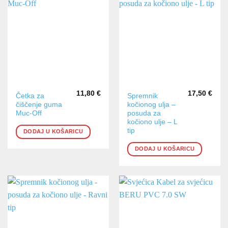
11,80
€
17,50
€
Četka za
Spremnik
čiščenje guma
kočionog ulja –
Muc-Off
posuda za
kočiono ulje – L
tip
DODAJ U KOŠARICU
DODAJ U KOŠARICU