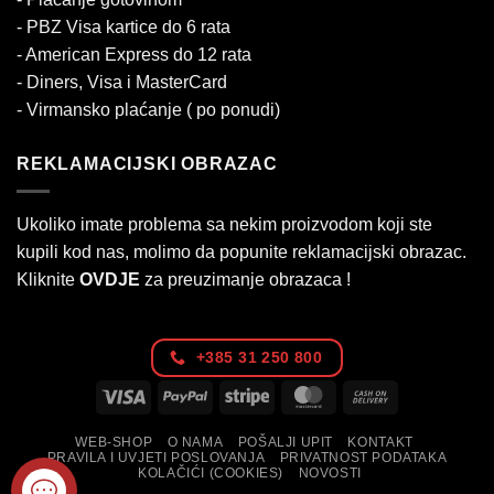
- PBZ Visa kartice do 6 rata
- American Express do 12 rata
- Diners, Visa i MasterCard
- Virmansko plaćanje ( po ponudi)
REKLAMACIJSKI OBRAZAC
Ukoliko imate problema sa nekim proizvodom koji ste
kupili kod nas, molimo da popunite reklamacijski obrazac.
Kliknite
OVDJE
za preuzimanje obrazaca !
+385 31 250 800
Visa
PayPal
Stripe
MasterCard
Cash
On
WEB-SHOP
O NAMA
POŠALJI UPIT
KONTAKT
Delivery
PRAVILA I UVJETI POSLOVANJA
PRIVATNOST PODATAKA
KOLAČIĆI (COOKIES)
NOVOSTI