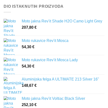
DIO ISTAKNUTIH PROIZVODA
Moto jakna Rev'it Shade H2O Camo Light Grey
207,80
€
Moto rukavice Rev'it Mosca
54,30
€
Moto rukavice Rev'it Mosca Lady
54,30
€
Aluminijska felga A ULTIMATE 213 Silver 16"
148,67
€
Moto jakna Rev'it Voltiac Black Silver
252,10
€