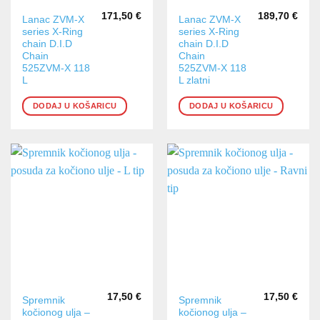
171,50
€
189,70
€
Lanac ZVM-X
Lanac ZVM-X
series X-Ring
series X-Ring
chain D.I.D
chain D.I.D
Chain
Chain
525ZVM-X 118
525ZVM-X 118
L
L zlatni
DODAJ U KOŠARICU
DODAJ U KOŠARICU
17,50
€
17,50
€
Spremnik
Spremnik
kočionog ulja –
kočionog ulja –