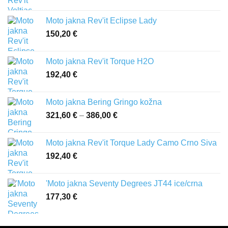
Moto jakna Rev'it Eclipse Lady
150,20
€
Moto jakna Rev'it Torque H2O
192,40
€
Moto jakna Bering Gringo kožna
321,60
€
–
386,00
€
Raspon
cijena:
od
Moto jakna Rev'it Torque Lady Camo Crno Siva
321,60 €
192,40
€
do
386,00 €
'Moto jakna Seventy Degrees JT44 ice/crna
177,30
€