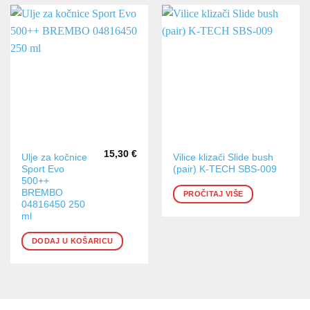
15,30
€
Ulje za kočnice
Vilice klizači Slide bush
Sport Evo
(pair) K-TECH SBS-009
500++
BREMBO
PROČITAJ VIŠE
04816450 250
ml
DODAJ U KOŠARICU