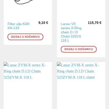
9,10
€
115,70
€
Filter ulja K&N
Lanac VX
KN-133
series X-Ring
chain D.I.D
Chain 525VX
DODAJ U KOŠARICU
118 L
DODAJ U KOŠARICU