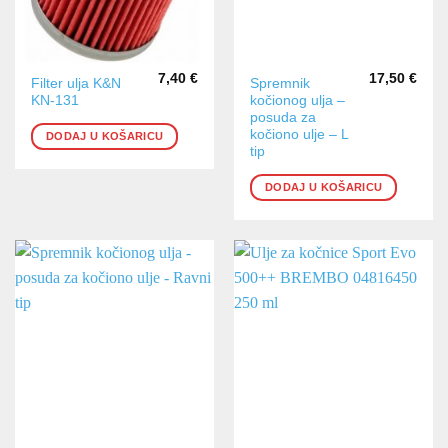
7,40
€
17,50
€
Filter ulja K&N
Spremnik
KN-131
kočionog ulja –
posuda za
kočiono ulje – L
DODAJ U KOŠARICU
tip
DODAJ U KOŠARICU