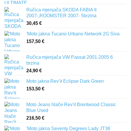
Ručica mjenjača SKODA FABIA II
2007-,ROOMSTER 2007- 5brzina
30,45
€
'Moto jakna Tucano Urbano Network 2G Siva
157,50
€
Ručica mjenjača VW Passat 2001-2005 6
brzina
24,90
€
Moto jakna Rev'it Eclipse Dark Green
153,50
€
Moto Jeans hlače Rev'it Brentwood Classic
Blue Used
216,50
€
'Moto jakna Seventy Degrees Lady JT36