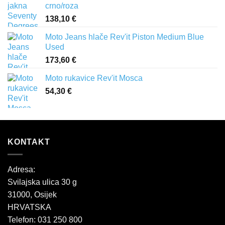
crno/roza
138,10
€
Moto Jeans hlače Rev'it Piston Medium Blue
Used
173,60
€
Moto rukavice Rev'it Mosca
54,30
€
KONTAKT
Adresa:
Svilajska ulica 30 g
31000, Osijek
HRVATSKA
Telefon: 031 250 800