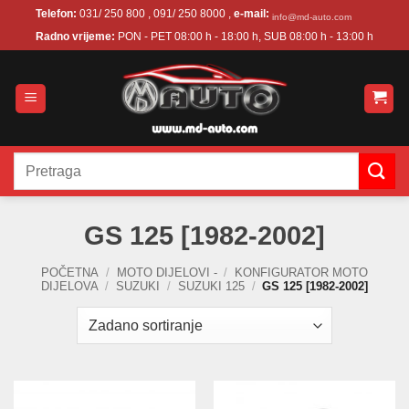
Skip
Telefon:
031/ 250 800 , 091/ 250 8000 ,
e-mail:
info@md-auto.com
to
Radno vrijeme:
PON - PET 08:00 h - 18:00 h, SUB 08:00 h - 13:00 h
content
Pretraži:
GS 125 [1982-2002]
POČETNA
/
MOTO DIJELOVI -
/
KONFIGURATOR MOTO
DIJELOVA
/
SUZUKI
/
SUZUKI 125
/
GS 125 [1982-2002]