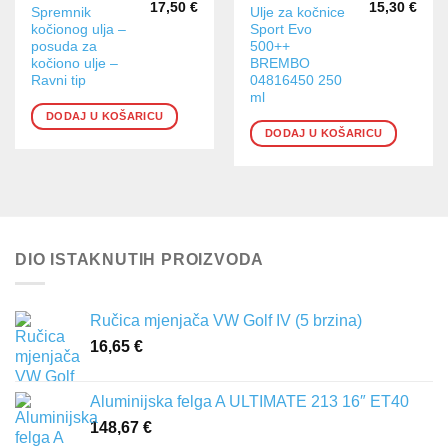
17,50
€
15,30
€
Spremnik
Ulje za kočnice
kočionog ulja –
Sport Evo
posuda za
500++
kočiono ulje –
BREMBO
Ravni tip
04816450 250
ml
DODAJ U KOŠARICU
DODAJ U KOŠARICU
DIO ISTAKNUTIH PROIZVODA
Ručica mjenjača VW Golf IV (5 brzina)
16,65
€
Aluminijska felga A ULTIMATE 213 16″ ET40
148,67
€