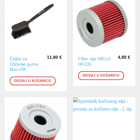
11,80
€
4,80
€
Četka za
Filter ulja HIFLO
čiščenje guma
HF131
Muc-Off
DODAJ U KOŠARICU
DODAJ U KOŠARICU