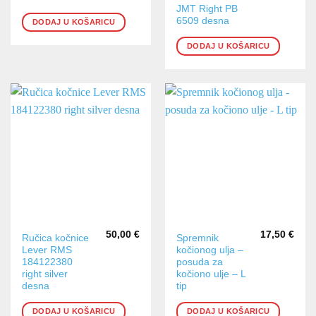
JMT Right PB
6509 desna
DODAJ U KOŠARICU
DODAJ U KOŠARICU
50,00
€
17,50
€
Ručica kočnice
Spremnik
Lever RMS
kočionog ulja –
184122380
posuda za
right silver
kočiono ulje – L
desna
tip
DODAJ U KOŠARICU
DODAJ U KOŠARICU