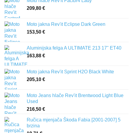
Moto hlače Rev'it Factor4 Lady
209,80
€
Moto jakna Rev'it Eclipse Dark Green
153,50
€
Aluminijska felga A ULTIMATE 213 17" ET40
163,88
€
Moto jakna Rev'it Sprint H2O Black White
205,10
€
Moto Jeans hlače Rev'it Brentwood Light Blue
Used
216,50
€
Ručica mjenjača Škoda Fabia [2001-2007] 5
brzina