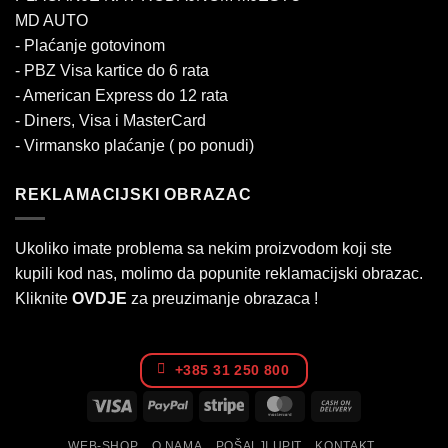
MD AUTO
- Plaćanje gotovinom
- PBZ Visa kartice do 6 rata
- American Express do 12 rata
- Diners, Visa i MasterCard
- Virmansko plaćanje ( po ponudi)
REKLAMACIJSKI OBRAZAC
Ukoliko imate problema sa nekim proizvodom koji ste
kupili kod nas, molimo da popunite reklamacijski obrazac.
Kliknite
OVDJE
za preuzimanje obrazaca !
+385 31 250 800
Visa
PayPal
Stripe
MasterCard
Cash
On
WEB-SHOP
O NAMA
POŠALJI UPIT
KONTAKT