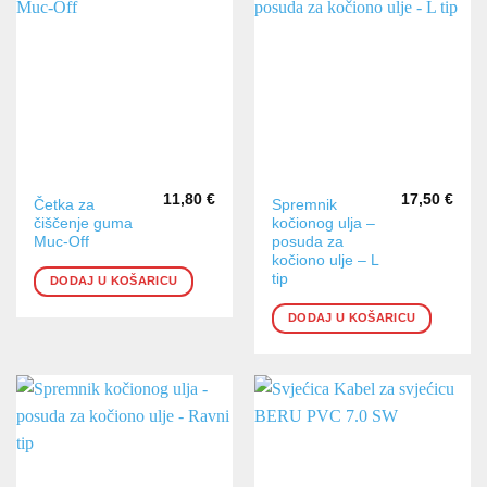
11,80
€
17,50
€
Četka za
Spremnik
čiščenje guma
kočionog ulja –
Muc-Off
posuda za
kočiono ulje – L
tip
DODAJ U KOŠARICU
DODAJ U KOŠARICU