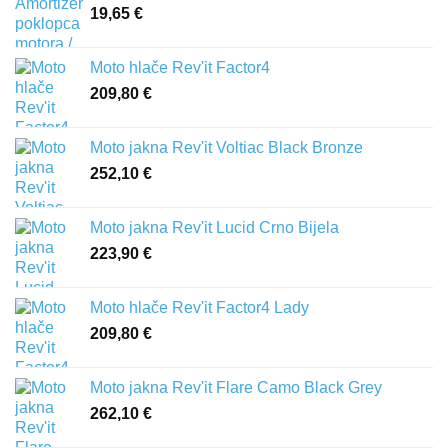
19,65
€
Moto hlače Rev'it Factor4
209,80
€
Moto jakna Rev'it Voltiac Black Bronze
252,10
€
Moto jakna Rev'it Lucid Crno Bijela
223,90
€
Moto hlače Rev'it Factor4 Lady
209,80
€
Moto jakna Rev'it Flare Camo Black Grey
262,10
€