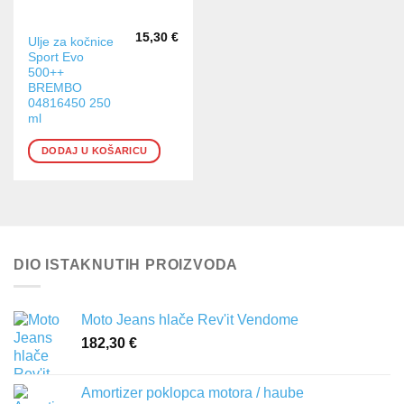
15,30
€
Ulje za kočnice
Sport Evo
500++
BREMBO
04816450 250
ml
DODAJ U KOŠARICU
DIO ISTAKNUTIH PROIZVODA
Moto Jeans hlače Rev'it Vendome
182,30
€
Amortizer poklopca motora / haube