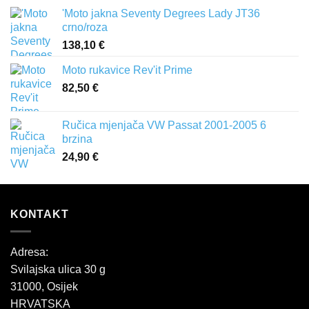
'Moto jakna Seventy Degrees Lady JT36
crno/roza
138,10
€
Moto rukavice Rev'it Prime
82,50
€
Ručica mjenjača VW Passat 2001-2005 6
brzina
24,90
€
KONTAKT
Adresa:
Svilajska ulica 30 g
31000, Osijek
HRVATSKA