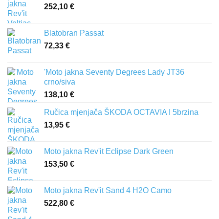
252,10
€
Blatobran Passat
72,33
€
'Moto jakna Seventy Degrees Lady JT36
crno/siva
138,10
€
Ručica mjenjača ŠKODA OCTAVIA I 5brzina
13,95
€
Moto jakna Rev'it Eclipse Dark Green
153,50
€
Moto jakna Rev'it Sand 4 H2O Camo
522,80
€