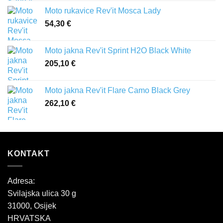
Moto rukavice Rev'it Mosca Lady
54,30
€
Moto jakna Rev'it Sprint H2O Black White
205,10
€
Moto jakna Rev'it Flare Camo Black Grey
262,10
€
KONTAKT
Adresa:
Svilajska ulica 30 g
31000, Osijek
HRVATSKA