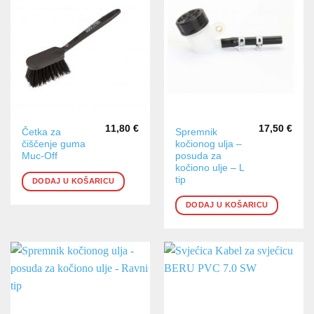
11,80
€
17,50
€
Četka za
Spremnik
čiščenje guma
kočionog ulja –
Muc-Off
posuda za
kočiono ulje – L
tip
DODAJ U KOŠARICU
DODAJ U KOŠARICU