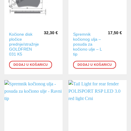
32,30
€
17,50
€
Kočione disk
Spremnik
pločice
kočionog ulja –
prednje/stražnje
posuda za
GOLDFREN
kočiono ulje – L
031 K5
tip
DODAJ U KOŠARICU
DODAJ U KOŠARICU