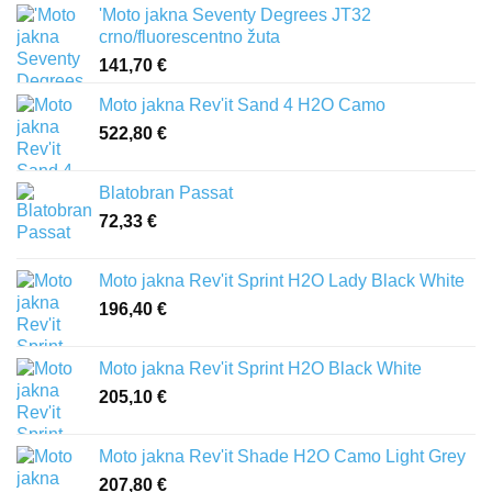
'Moto jakna Seventy Degrees JT32
crno/fluorescentno žuta
141,70
€
Moto jakna Rev'it Sand 4 H2O Camo
522,80
€
Blatobran Passat
72,33
€
Moto jakna Rev'it Sprint H2O Lady Black White
196,40
€
Moto jakna Rev'it Sprint H2O Black White
205,10
€
Moto jakna Rev'it Shade H2O Camo Light Grey
207,80
€