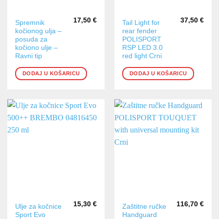
17,50
€
37,50
€
Spremnik
Tail Light for
kočionog ulja –
rear fender
posuda za
POLISPORT
kočiono ulje –
RSP LED 3.0
Ravni tip
red light Crni
DODAJ U KOŠARICU
DODAJ U KOŠARICU
15,30
€
116,70
€
Ulje za kočnice
Zaštitne ručke
Sport Evo
Handguard