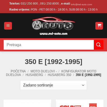
Skip
Telefon:
031/ 250 800 , 091/ 250 8000 ,
e-mail:
info@md-auto.com
to
Radno vrijeme:
PON - PET 08:00 h - 18:00 h, SUB 08:00 h - 13:00 h
content
Pretraži:
350 E [1992-1995]
POČETNA
/
MOTO DIJELOVI -
/
KONFIGURATOR MOTO
DIJELOVA
/
HUSABERG
/
HUSABERG 350
/
350 E [1992-1995]