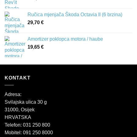
Ručica mjenjača Škoda Octavia II (6 brzina)
29,70
€
Amortizer poklopca motora / haube
19,65
€
KONTAKT
Adresa:
Svilajska ulica 30 g
31000, Osijek
HRVATSKA
Telefon: 031 250 800
Mobitel: 091 250 8000