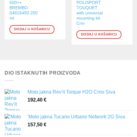
500++
POLISPORT
BREMBO
TOUQUET
04816450 250
with universal
ml
mounting kit
Crni
DODAJ U KOŠARICU
DODAJ U KOŠARICU
DIO ISTAKNUTIH PROIZVODA
Moto jakna Rev'it Torque H2O Crno Siva
192,40
€
'Moto jakna Tucano Urbano Network 2G Siva
157,50
€