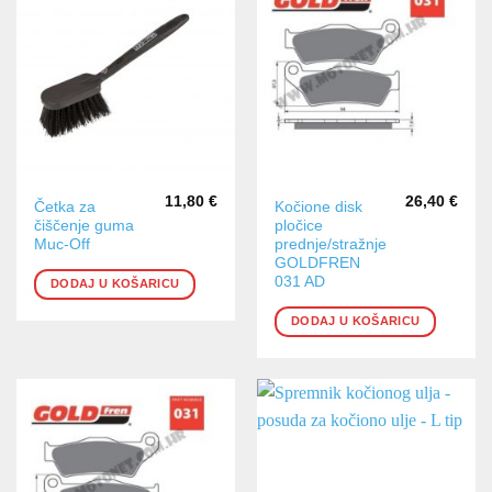
11,80
€
26,40
€
Četka za
Kočione disk
čiščenje guma
pločice
Muc-Off
prednje/stražnje
GOLDFREN
031 AD
DODAJ U KOŠARICU
DODAJ U KOŠARICU