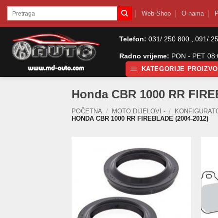
Skip
Pretraži:
Web-Shop
O nama
P
to
content
Telefon:
031/ 250 800 , 091/ 2
Radno vrijeme:
PON - PET 08:0
KATEGORIJE PROIZV
Honda CBR 1000 RR FIRE
POČETNA
/
MOTO DIJELOVI -
/
KONFIGURAT
HONDA CBR 1000 RR FIREBLADE (2004-2012)