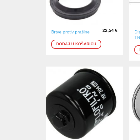
22,54
€
Di
Brtve protiv prašine
T
DODAJ U KOŠARICU