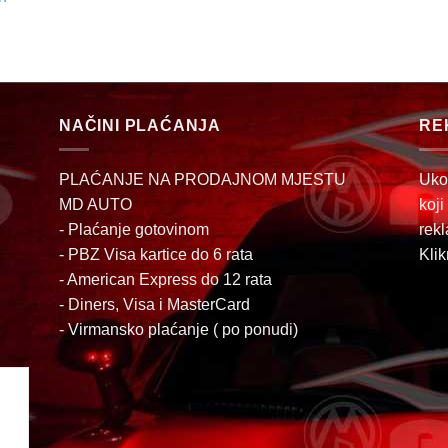
NAČINI PLAĆANJA
RE
PLAĆANJE NA PRODAJNOM MJESTU
Uko
MD AUTO
koji
- Plaćanje gotovinom
rekl
- PBZ Visa kartice do 6 rata
Klik
- American Express do 12 rata
- Diners, Visa i MasterCard
- Virmansko plaćanje ( po ponudi)