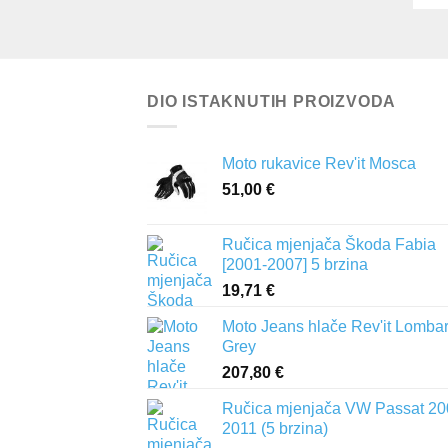
DIO ISTAKNUTIH PROIZVODA
Moto rukavice Rev'it Mosca
51,00
€
Ručica mjenjača Škoda Fabia
[2001-2007] 5 brzina
19,71
€
Moto Jeans hlače Rev'it Lomba
Grey
207,80
€
Ručica mjenjača VW Passat 20
2011 (5 brzina)