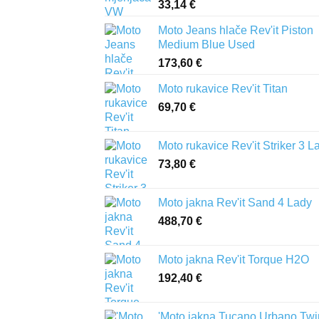
33,14
€
Moto Jeans hlače Rev'it Piston
Medium Blue Used
173,60
€
Moto rukavice Rev'it Titan
69,70
€
Moto rukavice Rev'it Striker 3 L
73,80
€
Moto jakna Rev'it Sand 4 Lady
488,70
€
Moto jakna Rev'it Torque H2O
192,40
€
'Moto jakna Tucano Urbano Twi