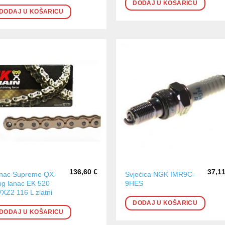
DODAJ U KOŠARICU
DODAJ U KOŠARICU
136,60
€
37,1
nac Supreme QX-
Svjećica NGK IMR9C-
ng lanac EK 520
9HES
XZ2 116 L zlatni
DODAJ U KOŠARICU
DODAJ U KOŠARICU