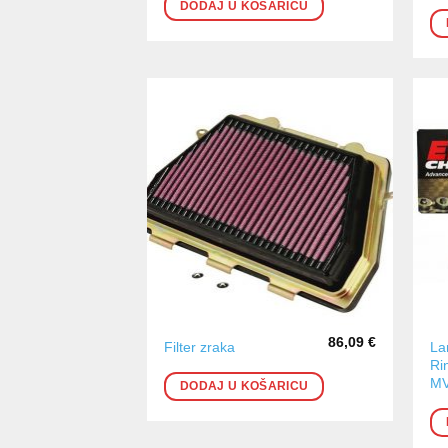
DODAJ U KOŠARICU
86,09
€
La
Filter zraka
Ri
MV
DODAJ U KOŠARICU