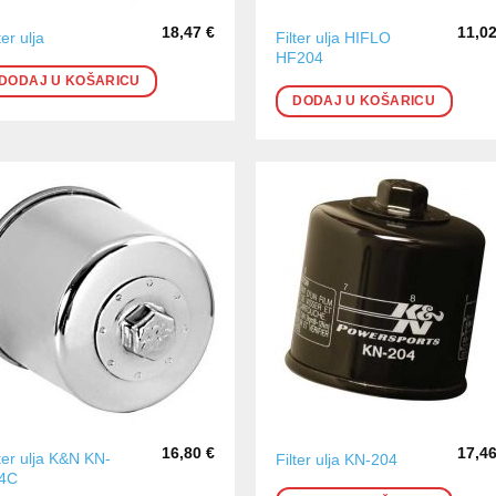
18,47
€
11,0
Filter ulja HIFLO
ter ulja
HF204
DODAJ U KOŠARICU
DODAJ U KOŠARICU
16,80
€
17,4
lter ulja K&N KN-
Filter ulja KN-204
4C