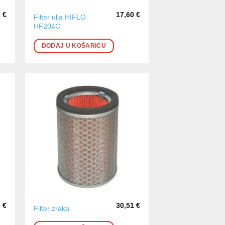
2
€
17,60
€
Filter ulja HIFLO
HF204C
DODAJ U KOŠARICU
6
€
30,51
€
Filter zraka