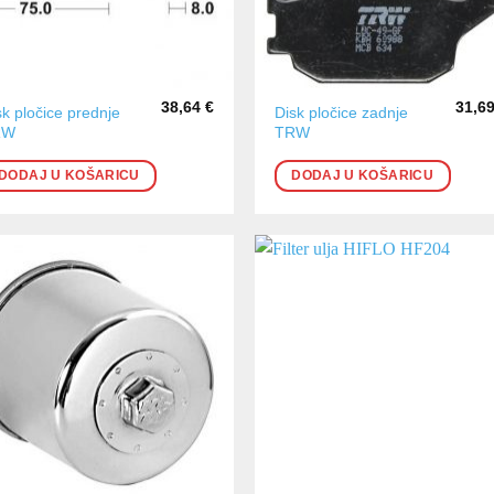
38,64
€
31,6
sk pločice prednje
Disk pločice zadnje
RW
TRW
DODAJ U KOŠARICU
DODAJ U KOŠARICU