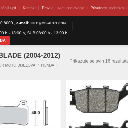
ošalji upit
Kontakt
Pravila i uvjeti poslovanja
Privatnost podataka
50 8000 ,
e-mail:
INFO@MD-AUTO.COM
0 h - 18:00 h, SUB 08:00 h - 13:00 h
ODA
BLADE (2004-2012)
Prikazuje se svih 16 rezultat
OR MOTO DIJELOVA
/
HONDA
/