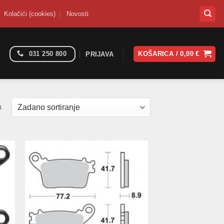
Kolačići (cookies)
Novosti
031 250 800
KOŠARICA /
0,00
€
PRIJAVA
a