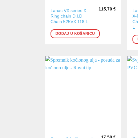
115,70
€
Lanac VX series X-
La
Ring chain D.I.D
X-
Chain 525VX 118 L
Ch
L
DODAJ U KOŠARICU
17,50
€