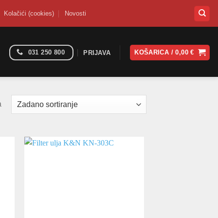
Kolačići (cookies)
Novosti
031 250 800
KOŠARICA /
0,00
€
PRIJAVA
a