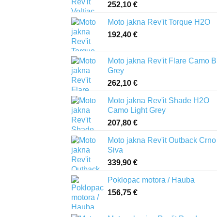
252,10
€
Moto jakna Rev'it Torque H2O
192,40
€
Moto jakna Rev'it Flare Camo B
Grey
262,10
€
Moto jakna Rev'it Shade H2O
Camo Light Grey
207,80
€
Moto jakna Rev'it Outback Crno
Siva
339,90
€
Poklopac motora / Hauba
156,75
€