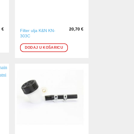
0
€
20,70
€
Filter ulja K&N KN-
303C
DODAJ U KOŠARICU