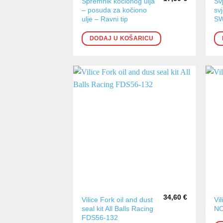
Spremnik kočionog ulja
Sv
– posuda za kočiono
sv
ulje – Ravni tip
S
DODAJ U KOŠARICU
34,60
€
Vilice Fork oil and dust
Vi
seal kit All Balls Racing
N
FDS56-132