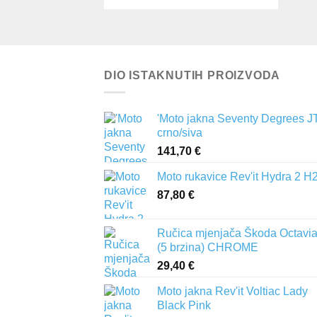
DIO ISTAKNUTIH PROIZVODA
'Moto jakna Seventy Degrees J
crno/siva
141,70
€
Moto rukavice Rev'it Hydra 2 H
87,80
€
Ručica mjenjača Škoda Octavia 
(5 brzina) CHROME
29,40
€
Moto jakna Rev'it Voltiac Lady
Black Pink