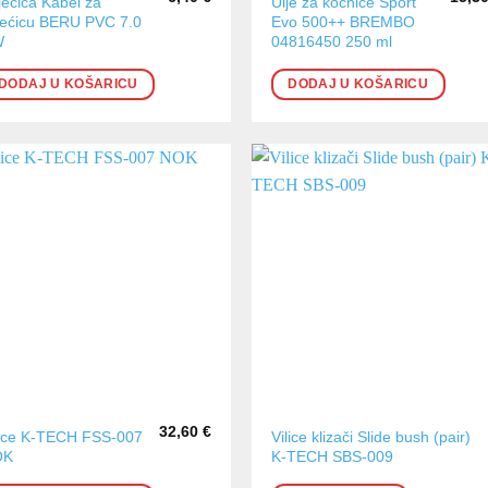
jećica Kabel za
Ulje za kočnice Sport
jećicu BERU PVC 7.0
Evo 500++ BREMBO
W
04816450 250 ml
DODAJ U KOŠARICU
DODAJ U KOŠARICU
32,60
€
lice K-TECH FSS-007
Vilice klizači Slide bush (pair)
OK
K-TECH SBS-009