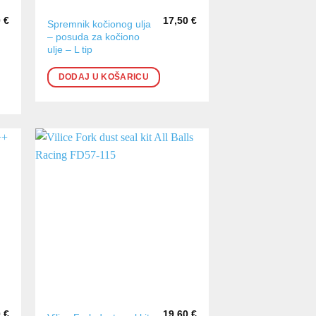
0
€
17,50
€
Spremnik kočionog ulja
– posuda za kočiono
ulje – L tip
DODAJ U KOŠARICU
0
€
19,60
€