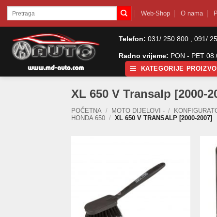
Skip
Pretraži:
Web-Shop
O nama
P
to
content
Telefon:
031/ 250 800 , 091/ 2
Radno vrijeme:
PON - PET 08:0
KATEGORIJE PROIZV
XL 650 V Transalp [2000-2
POČETNA
/
MOTO DIJELOVI -
/
KONFIGURAT
HONDA 650
/
XL 650 V TRANSALP [2000-2007]