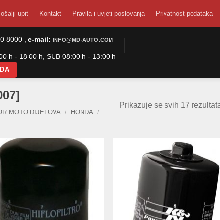
ošalji upit
Kontakt
Pravila i uvjeti poslovanja
Privatnost podataka
50 8000 ,
e-mail:
INFO@MD-AUTO.COM
0 h - 18:00 h, SUB 08:00 h - 13:00 h
ODA
007]
Prikazuje se svih 17 rezultat
OR MOTO DIJELOVA
/
HONDA
/