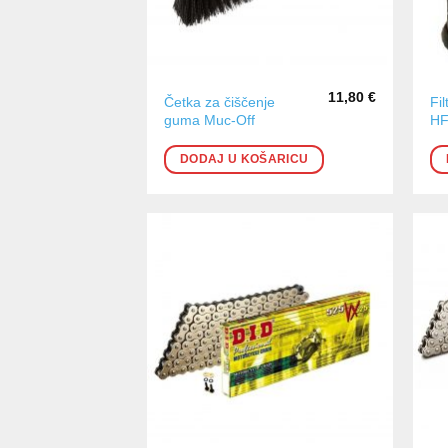
11,80
€
Četka za čiščenje
Fi
guma Muc-Off
HF
DODAJ U KOŠARICU