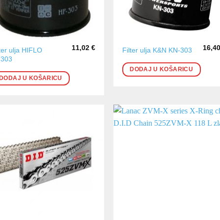
11,02
€
16,4
lter ulja HIFLO
Filter ulja K&N KN-303
303
DODAJ U KOŠARICU
DODAJ U KOŠARICU