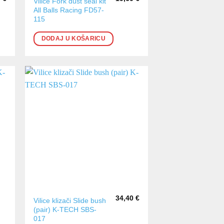
Vilice Fork dust seal kit
All Balls Racing FD57-
115
DODAJ U KOŠARICU
34,40
€
Vilice klizači Slide bush
(pair) K-TECH SBS-
017