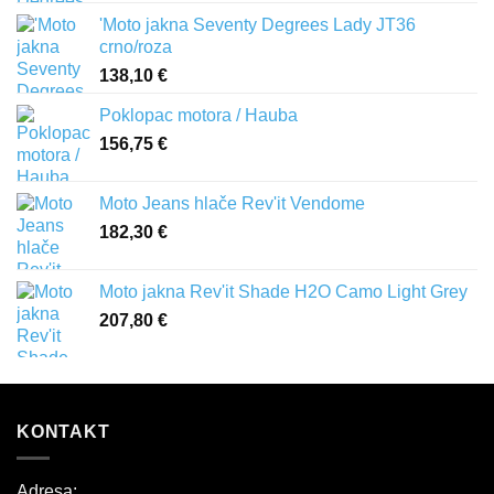
'Moto jakna Seventy Degrees Lady JT36
crno/roza
138,10
€
Poklopac motora / Hauba
156,75
€
Moto Jeans hlače Rev'it Vendome
182,30
€
Moto jakna Rev'it Shade H2O Camo Light Grey
207,80
€
KONTAKT
Adresa: