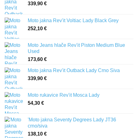
339,90
€
Moto jakna Rev'it Voltiac Lady Black Grey
252,10
€
Moto Jeans hlače Rev'it Piston Medium Blue
Used
173,60
€
Moto jakna Rev'it Outback Lady Crno Siva
339,90
€
Moto rukavice Rev'it Mosca Lady
54,30
€
'Moto jakna Seventy Degrees Lady JT36
crno/siva
138,10
€