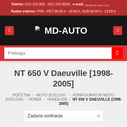
Skip
Telefon:
031/ 250 800 , 091/ 250 8000 ,
e-mail:
info@md-auto.com
to
Radno vrijeme:
PON - PET 08:00 h - 18:00 h, SUB 08:00 h - 13:00 h
content
Pretraži:
NT 650 V Daeuville [1998-
2005]
POČETNA
/
MOTO DIJELOVI -
/
KONFIGURATOR MOTO
DIJELOVA
/
HONDA
/
HONDA 650
/
NT 650 V DAEUVILLE [1998-
2005]