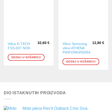
32,60
€
12,80
€
Vilice K-TECH
Vilice Semering
FSS-007 NOK
vilice ATHENA
P40FORK455054
DODAJ U KOŠARICU
DODAJ U KOŠARICU
DIO ISTAKNUTIH PROIZVODA
Moto jakna Rev'it Outback Crno Siva