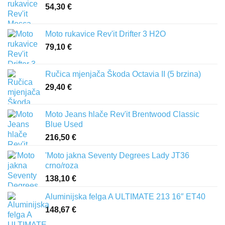
54,30
€
Moto rukavice Rev'it Drifter 3 H2O
79,10
€
Ručica mjenjača Škoda Octavia II (5 brzina)
29,40
€
Moto Jeans hlače Rev'it Brentwood Classic
Blue Used
216,50
€
'Moto jakna Seventy Degrees Lady JT36
crno/roza
138,10
€
Aluminijska felga A ULTIMATE 213 16″ ET40
148,67
€