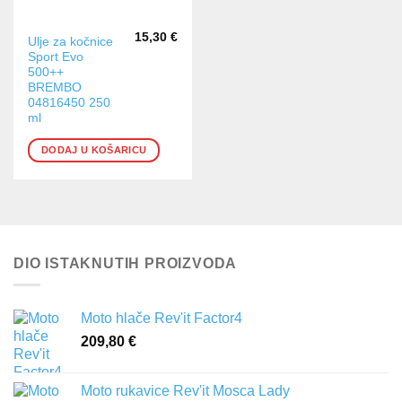
15,30
€
Ulje za kočnice
Sport Evo
500++
BREMBO
04816450 250
ml
DODAJ U KOŠARICU
DIO ISTAKNUTIH PROIZVODA
Moto hlače Rev'it Factor4
209,80
€
Moto rukavice Rev'it Mosca Lady