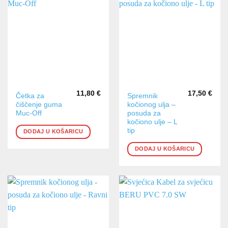
11,80
€
17,50
€
Četka za
Spremnik
čiščenje guma
kočionog ulja –
Muc-Off
posuda za
kočiono ulje – L
tip
DODAJ U KOŠARICU
DODAJ U KOŠARICU