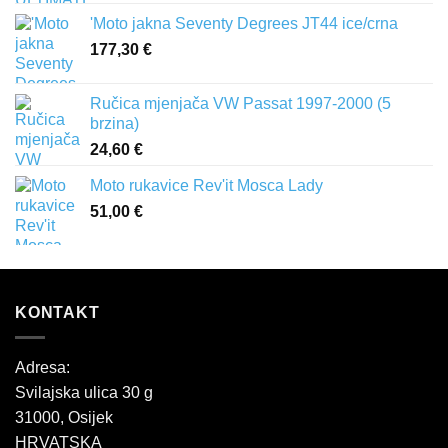
'Moto jakna Seventy Degrees JT44 ice/crna
177,30
€
Ručica mjenjača VW Passat 1997-2000 (5
brzina)
24,60
€
Moto rukavice Rev'it Mosca Lady
51,00
€
KONTAKT
Adresa:
Svilajska ulica 30 g
31000, Osijek
HRVATSKA