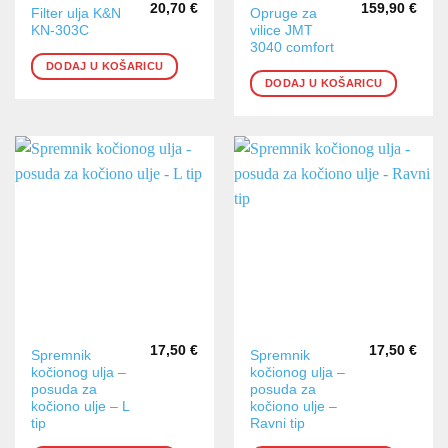
20,70
€
159,90
€
Filter ulja K&N
Opruge za
KN-303C
vilice JMT
3040 comfort
DODAJ U KOŠARICU
DODAJ U KOŠARICU
17,50
€
17,50
€
Spremnik
Spremnik
kočionog ulja –
kočionog ulja –
posuda za
posuda za
kočiono ulje – L
kočiono ulje –
tip
Ravni tip