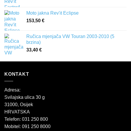
Moto jakna Rev'it Eclipse
153,50
€
Ručica mjenjača VW Touran 2003-2010 (5
brzina)
33,40
€
KONTAKT
Adresa:
Svilajska ulica 30 g
31000, Osijek
HRVATSKA
Telefon: 031 250 800
Mobitel: 091 250 8000