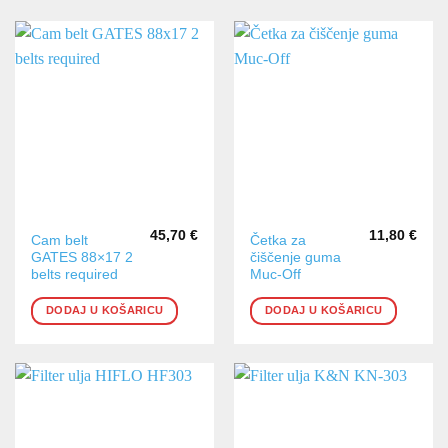
45,70
€
11,80
€
Cam belt
Četka za
GATES 88×17 2
čiščenje guma
belts required
Muc-Off
DODAJ U KOŠARICU
DODAJ U KOŠARICU