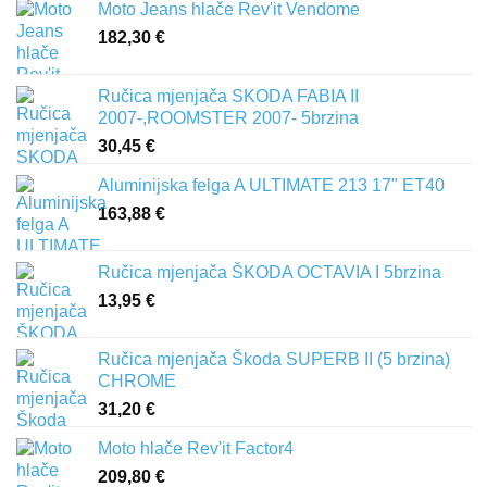
Moto Jeans hlače Rev'it Vendome
182,30
€
Ručica mjenjača SKODA FABIA II
2007-,ROOMSTER 2007- 5brzina
30,45
€
Aluminijska felga A ULTIMATE 213 17" ET40
163,88
€
Ručica mjenjača ŠKODA OCTAVIA I 5brzina
13,95
€
Ručica mjenjača Škoda SUPERB II (5 brzina)
CHROME
31,20
€
Moto hlače Rev'it Factor4
209,80
€