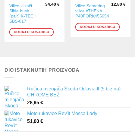
34,40
€
12,80
€
Vilice klizači
Vilice Semering
Slide bush
vilice ATHENA
(pair) K-TECH
P40FORK455054
SBS-017
DODAJ U KOŠARICU
DODAJ U KOŠARICU
DIO ISTAKNUTIH PROIZVODA
Ručica mjenjača Škoda Octavia II (5 brzina)
CHROME BEŽ
28,95
€
Moto rukavice Rev'it Mosca Lady
51,00
€