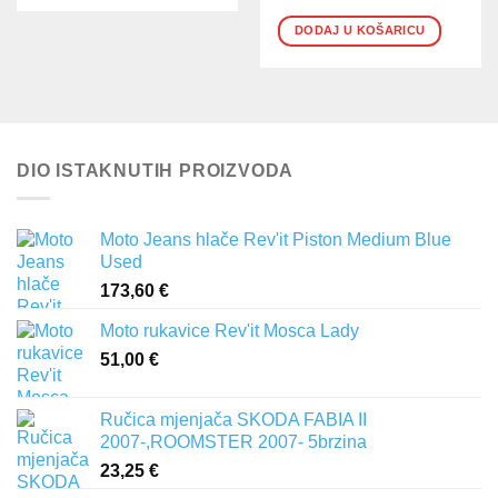
DODAJ U KOŠARICU
DIO ISTAKNUTIH PROIZVODA
Moto Jeans hlače Rev'it Piston Medium Blue
Used
173,60
€
Moto rukavice Rev'it Mosca Lady
51,00
€
Ručica mjenjača SKODA FABIA II
2007-,ROOMSTER 2007- 5brzina
23,25
€