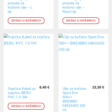
posuda za
posuda za
kočiono ulje – L
kočiono ulje –
tip
Ravni tip
DODAJ U KOŠARICU
DODAJ U KOŠARICU
6,40
€
15,30
€
Svjećica Kabel za
Ulje za kočnice
svjećicu BERU
Sport Evo
PVC 7.0 SW
500++
BREMBO
04816450 250
DODAJ U KOŠARICU
ml