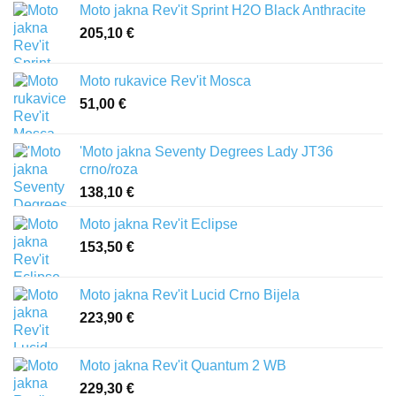
Moto jakna Rev'it Sprint H2O Black Anthracite
205,10
€
Moto rukavice Rev'it Mosca
51,00
€
'Moto jakna Seventy Degrees Lady JT36
crno/roza
138,10
€
Moto jakna Rev'it Eclipse
153,50
€
Moto jakna Rev'it Lucid Crno Bijela
223,90
€
Moto jakna Rev'it Quantum 2 WB
229,30
€