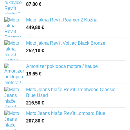
87,80
€
Moto jakna Rev'it Roamer 2 Kožna
449,80
€
Moto jakna Rev'it Voltiac Black Bronze
252,10
€
Amortizer poklopca motora / haube
19,65
€
Moto Jeans hlače Rev'it Brentwood Classic
Blue Used
216,50
€
Moto Jeans hlače Rev'it Lombard Blue
207,80
€