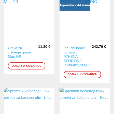
Isporuka 7-14 dana
11,80
€
342,70
€
Četka za
Ispušni lonac
čiščenje guma
Exhaust
Muc-Off
ATHENA
SPORTING
P400485120007
DODAJ U KOŠARICU
DODAJ U KOŠARICU