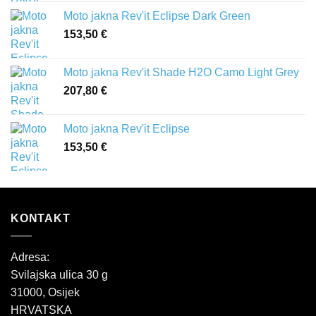
Moto jakna Rev'it Eclipse Dark Green
153,50
€
Moto jakna Rev'it Shade H2O Camo Light Grey
207,80
€
Moto jakna Rev'it Eclipse
153,50
€
KONTAKT
Adresa:
Svilajska ulica 30 g
31000, Osijek
HRVATSKA