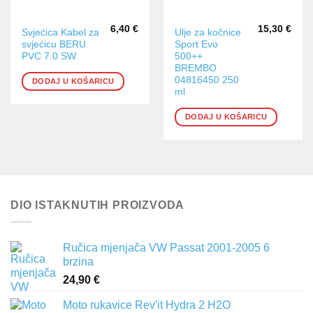
6,40
€
15,30
€
Svjećica Kabel za
Ulje za kočnice
svjećicu BERU
Sport Evo
PVC 7.0 SW
500++
BREMBO
04816450 250
DODAJ U KOŠARICU
ml
DODAJ U KOŠARICU
DIO ISTAKNUTIH PROIZVODA
Ručica mjenjača VW Passat 2001-2005 6
brzina
24,90
€
Moto rukavice Rev'it Hydra 2 H2O