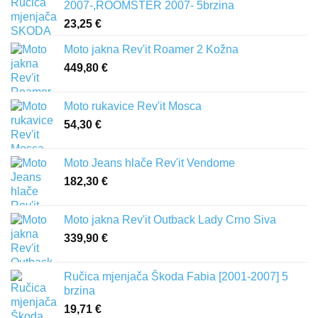
2007-,ROOMSTER 2007- 5brzina
23,25
€
Moto jakna Rev'it Roamer 2 Kožna
449,80
€
Moto rukavice Rev'it Mosca
54,30
€
Moto Jeans hlače Rev'it Vendome
182,30
€
Moto jakna Rev'it Outback Lady Crno Siva
339,90
€
Ručica mjenjača Škoda Fabia [2001-2007] 5
brzina
19,71
€