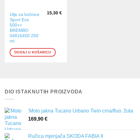
15,30
€
Ulje za kočnice
Sport Evo
500++
BREMBO
04816450 250
ml
DODAJ U KOŠARICU
DIO ISTAKNUTIH PROIZVODA
'Moto jakna Tucano Urbano Twin crna/fluo. žuta
169,90
€
Ručica mjenjača SKODA FABIA II