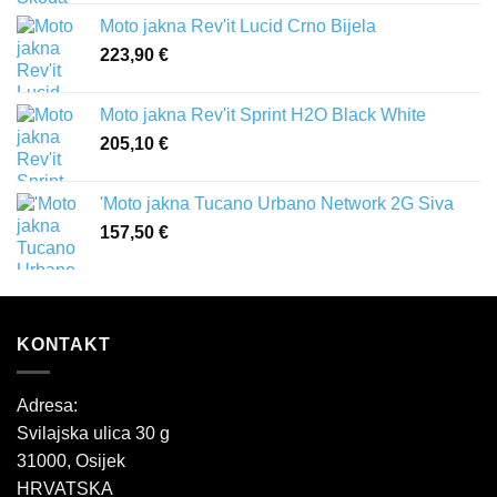
Moto jakna Rev'it Lucid Crno Bijela
223,90
€
Moto jakna Rev'it Sprint H2O Black White
205,10
€
'Moto jakna Tucano Urbano Network 2G Siva
157,50
€
KONTAKT
Adresa:
Svilajska ulica 30 g
31000, Osijek
HRVATSKA