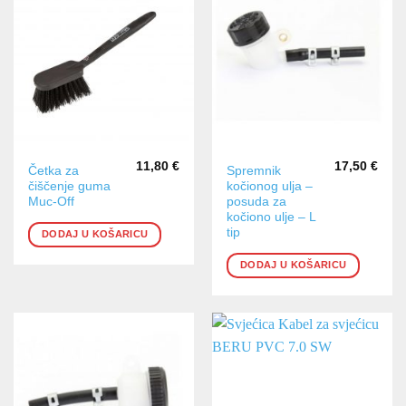
11,80
€
17,50
€
Četka za
Spremnik
čiščenje guma
kočionog ulja –
Muc-Off
posuda za
kočiono ulje – L
tip
DODAJ U KOŠARICU
DODAJ U KOŠARICU