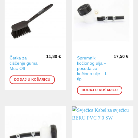
11,80
€
17,50
€
Četka za
Spremnik
čiščenje guma
kočionog ulja –
Muc-Off
posuda za
kočiono ulje – L
tip
DODAJ U KOŠARICU
DODAJ U KOŠARICU