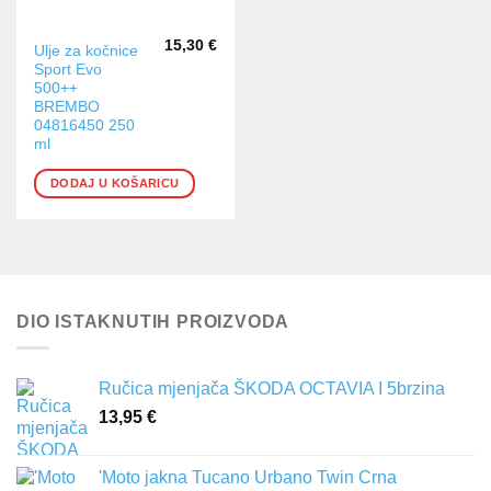
15,30
€
Ulje za kočnice
Sport Evo
500++
BREMBO
04816450 250
ml
DODAJ U KOŠARICU
DIO ISTAKNUTIH PROIZVODA
Ručica mjenjača ŠKODA OCTAVIA I 5brzina
13,95
€
'Moto jakna Tucano Urbano Twin Crna