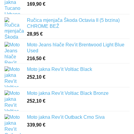
169,90
€
Ručica mjenjača Škoda Octavia II (5 brzina)
CHROME BEŽ
28,95
€
Moto Jeans hlače Rev'it Brentwood Light Blue
Used
216,50
€
Moto jakna Rev'it Voltiac Black
252,10
€
Moto jakna Rev'it Voltiac Black Bronze
252,10
€
Moto jakna Rev'it Outback Crno Siva
339,90
€