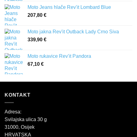
Moto Jeans hlače Rev'it Lombard Blue
207,80
€
Moto jakna Rev'it Outback Lady Crno Siva
339,90
€
Moto rukavice Rev'it Pandora
67,10
€
KONTAKT
Adresa:
Svilajska ulica 30 g
31000, Osijek
HRVATSKA