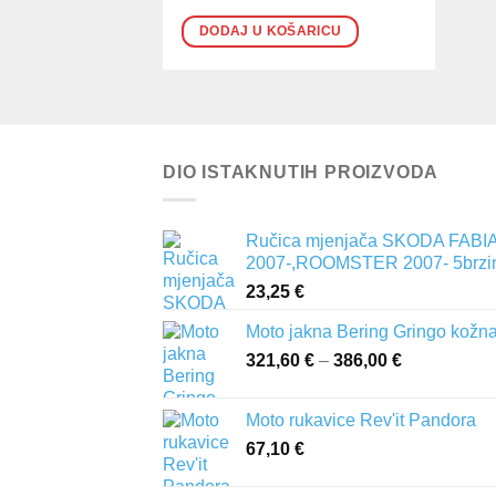
DODAJ U KOŠARICU
DIO ISTAKNUTIH PROIZVODA
Ručica mjenjača SKODA FABIA 
2007-,ROOMSTER 2007- 5brzi
23,25
€
Moto jakna Bering Gringo kožn
321,60
€
–
386,00
€
Raspon
cijena:
od
Moto rukavice Rev'it Pandora
321,60 €
67,10
€
do
386,00 €