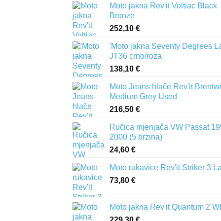
Moto jakna Rev'it Voltiac Black
Bronze
252,10
€
'Moto jakna Seventy Degrees L
JT36 crno/roza
138,10
€
Moto Jeans hlače Rev'it Brent
Medium Grey Used
216,50
€
Ručica mjenjača VW Passat 19
2000 (5 brzina)
24,60
€
Moto rukavice Rev'it Striker 3 L
73,80
€
Moto jakna Rev'it Quantum 2 
229,30
€