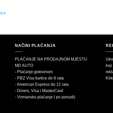
lack
NAČINI PLAĆANJA
RE
PLAĆANJE NA PRODAJNOM MJESTU
Uko
MD AUTO
koji
- Plaćanje gotovinom
rekl
- PBZ Visa kartice do 6 rata
Klik
- American Express do 12 rata
- Diners, Visa i MasterCard
- Virmansko plaćanje ( po ponudi)