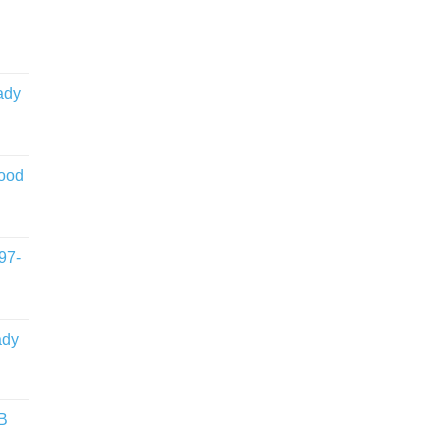
ady
wood
97-
ady
WB