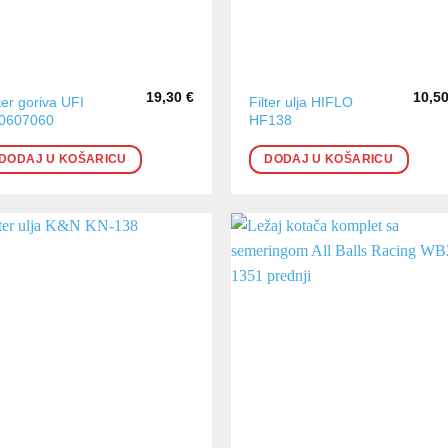
19,30
€
10,5
lter goriva UFI
Filter ulja HIFLO
0607060
HF138
DODAJ U KOŠARICU
DODAJ U KOŠARICU