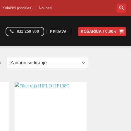
Kolačići (cookies)
Novosti
031 250 800
KOŠARICA /
0,00
€
PRIJAVA
a