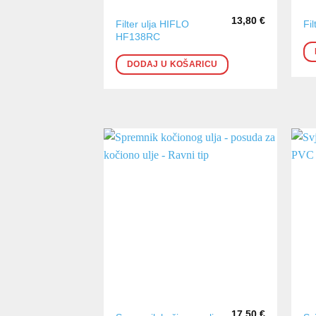
13,80
€
Filter ulja HIFLO
Fi
HF138RC
DODAJ U KOŠARICU
17,50
€