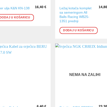
16,40
€
14,8
Ležaj kotača komplet
lter ulja K&N KN-138
sa semeringom All
Balls Racing WB25-
DODAJ U KOŠARICU
1351 prednji
DODAJ U KOŠARICU
NEMA NA ZALIHI
6,40
€
23,3