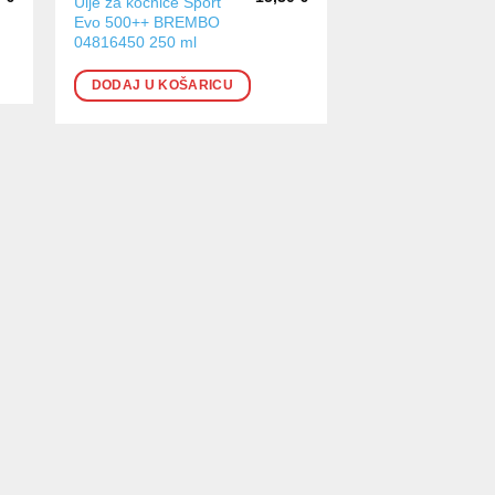
Ulje za kočnice Sport
Evo 500++ BREMBO
04816450 250 ml
DODAJ U KOŠARICU