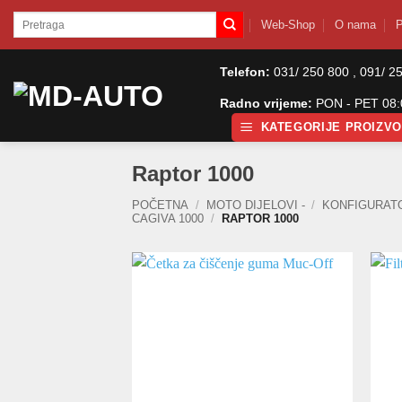
Skip
Pretraži:
Web-Shop
O nama
P
to
content
Telefon:
031/ 250 800 , 091/ 2
Radno vrijeme:
PON - PET 08:0
KATEGORIJE PROIZV
Raptor 1000
POČETNA
/
MOTO DIJELOVI -
/
KONFIGURAT
CAGIVA 1000
/
RAPTOR 1000