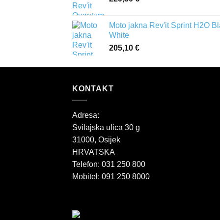
Moto jakna Rev'it Sprint H2O B
White
205,10
€
KONTAKT
Adresa:
Svilajska ulica 30 g
31000, Osijek
HRVATSKA
Telefon: 031 250 800
Mobitel: 091 250 8000