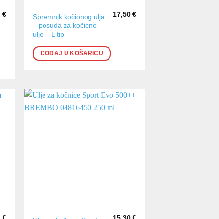
0
€
17,50
€
Spremnik kočionog ulja
– posuda za kočiono
ulje – L tip
DODAJ U KOŠARICU
0
€
15,30
€