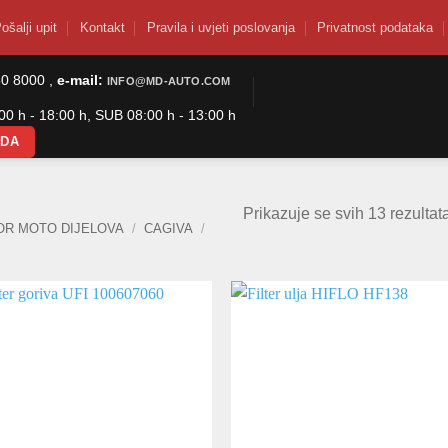
ošalji upit
Kontakt
Pravila i uvjeti poslovanja
Privatnost podataka
50 8000 ,
e-mail:
INFO@MD-AUTO.COM
0 h - 18:00 h, SUB 08:00 h - 13:00 h
ODA
Prikazuje se svih 13 rezultat
OR MOTO DIJELOVA
/
CAGIVA
/