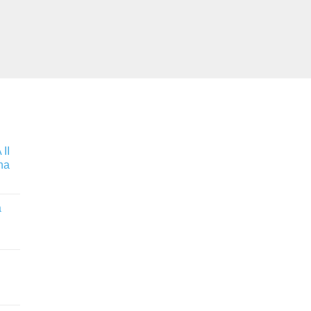
II
na
a