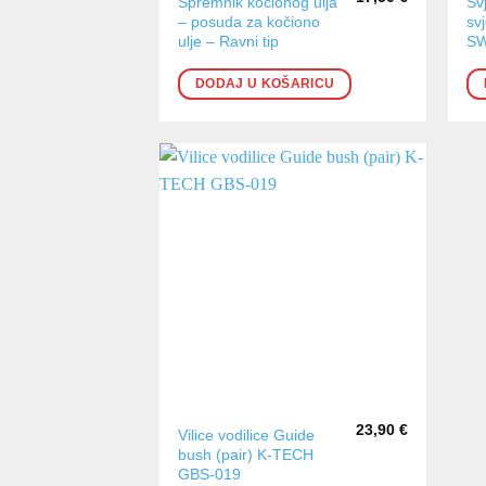
Spremnik kočionog ulja
Sv
– posuda za kočiono
sv
ulje – Ravni tip
S
DODAJ U KOŠARICU
23,90
€
Vilice vodilice Guide
bush (pair) K-TECH
GBS-019