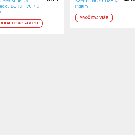
jećica Kabel za
Svjećica NGK CR8EIX
jećicu BERU PVC 7.0
Iridium
W
PROČITAJ VIŠE
DODAJ U KOŠARICU