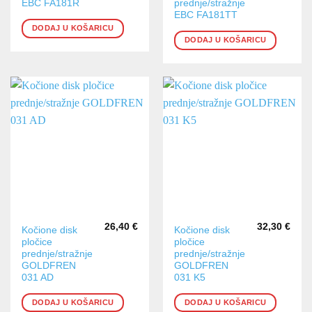
EBC FA181R
prednje/stražnje
EBC FA181TT
DODAJ U KOŠARICU
DODAJ U KOŠARICU
26,40
€
32,30
€
Kočione disk
Kočione disk
pločice
pločice
prednje/stražnje
prednje/stražnje
GOLDFREN
GOLDFREN
031 AD
031 K5
DODAJ U KOŠARICU
DODAJ U KOŠARICU