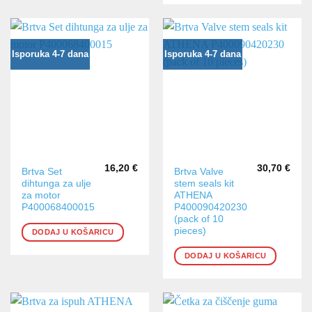
Isporuka 4-7 dana
Isporuka 4-7 dana
16,20
€
30,70
€
Brtva Set
Brtva Valve
dihtunga za ulje
stem seals kit
za motor
ATHENA
P400068400015
P400090420230
(pack of 10
pieces)
DODAJ U KOŠARICU
DODAJ U KOŠARICU