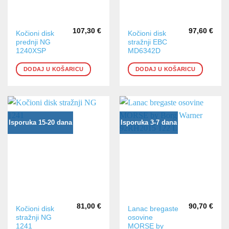
107,30
€
97,60
€
Kočioni disk
Kočioni disk
prednji NG
stražnji EBC
1240XSP
MD6342D
DODAJ U KOŠARICU
DODAJ U KOŠARICU
Isporuka 15-20 dana
Isporuka 3-7 dana
81,00
€
90,70
€
Kočioni disk
Lanac bregaste
stražnji NG
osovine
1241
MORSE by