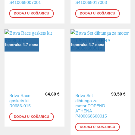
S410068007001
S410068017003
DODAJ U KOŠARICU
DODAJ U KOŠARICU
Isporuka 4-7 dana
Isporuka 4-7 dana
64,60
€
93,50
€
Brtva Race
Brtva Set
gaskets kit
dihtunga za
R0686-015
motor TOPEND
ATHENA
P400068600015
DODAJ U KOŠARICU
DODAJ U KOŠARICU