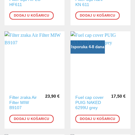
HF611
KN 611
DODAJ U KOŠARICU
DODAJ U KOŠARICU
Isporuka 4-8 dana
23,90
€
17,50
€
Filter zraka Air
Fuel cap cover
Filter MIW
PUIG NAKED
B9107
6299U grey
DODAJ U KOŠARICU
DODAJ U KOŠARICU