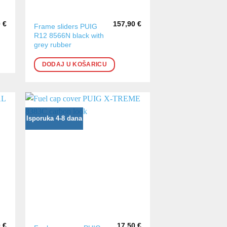
0
€
157,90
€
Frame sliders PUIG
R12 8566N black with
grey rubber
DODAJ U KOŠARICU
Isporuka 4-8 dana
0
€
17,50
€