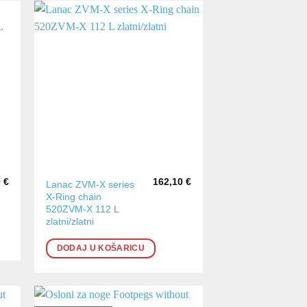
0
€
162,10
€
Lanac ZVM-X series
X-Ring chain
520ZVM-X 112 L
zlatni/zlatni
DODAJ U KOŠARICU