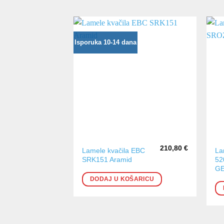
Isporuka 10-14 dana
210,80
€
Lamele kvačila EBC
La
SRK151 Aramid
52
GE
DODAJ U KOŠARICU