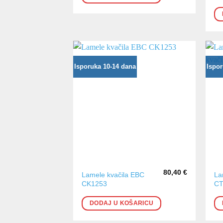
Isporuka 10-14 dana
Ispor
80,40
€
Lamele kvačila EBC
La
CK1253
CT
DODAJ U KOŠARICU