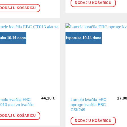
DODAJ U KOŠARICU
DODAJ U KOŠARICU
uka 10-14 dana
Isporuka 10-14 dana
44,10
€
17,0
mele kvačila EBC
Lamele kvačila EBC
013 alat za kvačilo
opruge kvačila EBC
CSK249
DODAJ U KOŠARICU
DODAJ U KOŠARICU