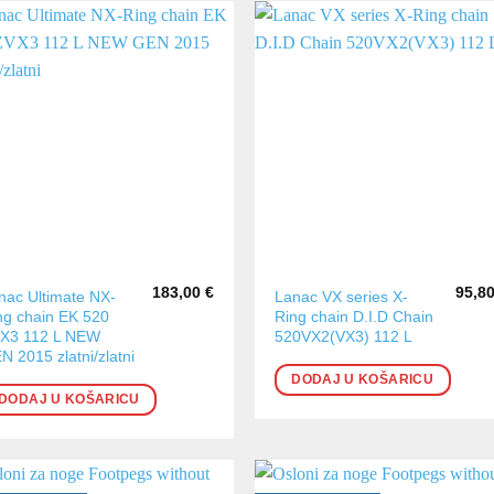
183,00
€
95,8
nac Ultimate NX-
Lanac VX series X-
ng chain EK 520
Ring chain D.I.D Chain
X3 112 L NEW
520VX2(VX3) 112 L
N 2015 zlatni/zlatni
DODAJ U KOŠARICU
DODAJ U KOŠARICU