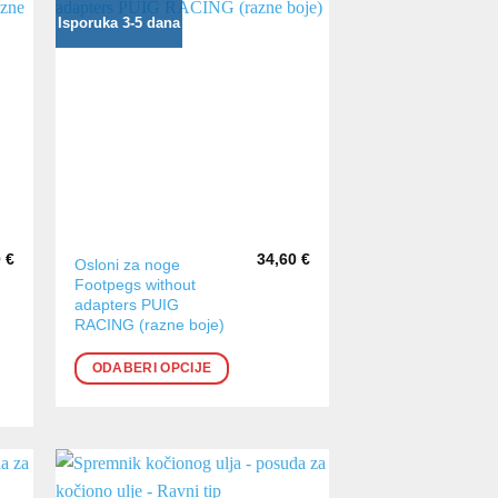
Isporuka 3-5 dana
0
€
34,60
€
Ovaj
Osloni za noge
Footpegs without
proizvod
adapters PUIG
ima
RACING (razne boje)
više
varijanti.
ODABERI OPCIJE
Opcije
se
mogu
odabrati
na