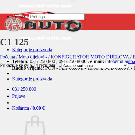
Pretraži:
C1 125
Kategorije proizvoda
Početna
/
Moto dijelovi -
/
KONFIGURATOR MOTO DIJELOVA
/
Telefon:
031/ 250 800 , 091/ 250 8000 ,
e-mail:
info@md-auto
Prikazuje se svih 34 rezultata
Radno vrijeme:
PON - PET 08:00 h - 18:00 h, SUB 08:00 h - 
Kategorije proizvoda
031 250 800
Prijava
Košarica /
0,00
€