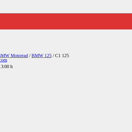
BMW Motorrad
/
BMW 125
/
C1 125
.com
13:00 h