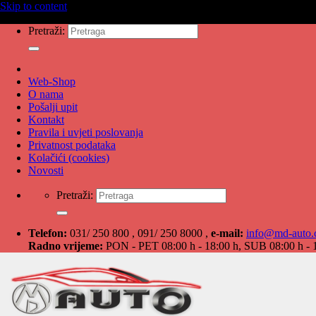
Skip to content
Pretraži:
Web-Shop
O nama
Pošalji upit
Kontakt
Pravila i uvjeti poslovanja
Privatnost podataka
Kolačići (cookies)
Novosti
Pretraži:
Telefon:
031/ 250 800 , 091/ 250 8000 ,
e-mail:
info@md-auto
Radno vrijeme:
PON - PET 08:00 h - 18:00 h, SUB 08:00 h - 