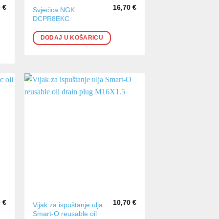
0
€
16,70
€
Svjećica NGK
DCPR8EKC
DODAJ U KOŠARICU
0
€
10,70
€
Vijak za ispuštanje ulja
Smart-O reusable oil