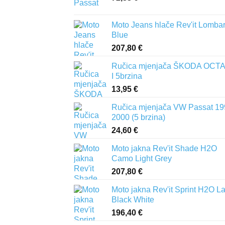
Moto Jeans hlače Rev'it Lomba
Blue
207,80
€
Ručica mjenjača ŠKODA OCTA
I 5brzina
13,95
€
Ručica mjenjača VW Passat 19
2000 (5 brzina)
24,60
€
Moto jakna Rev'it Shade H2O
Camo Light Grey
207,80
€
Moto jakna Rev'it Sprint H2O L
Black White
196,40
€