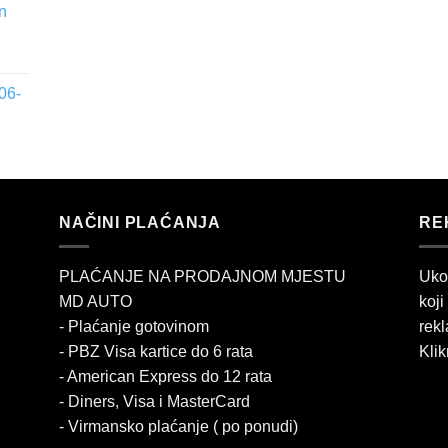
n
06-
NAČINI PLAĆANJA
RE
PLAĆANJE NA PRODAJNOM MJESTU
Uko
MD AUTO
koji
- Plaćanje gotovinom
rekl
- PBZ Visa kartice do 6 rata
Klik
- American Express do 12 rata
- Diners, Visa i MasterCard
- Virmansko plaćanje ( po ponudi)