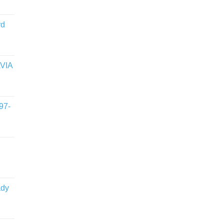
rd
VIA
97-
ady