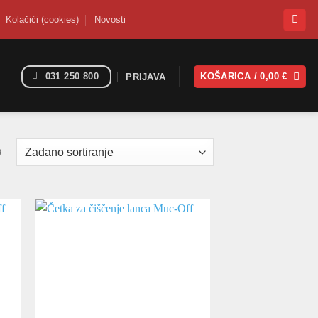
Kolačići (cookies)
Novosti
031 250 800
KOŠARICA /
0,00
€
PRIJAVA
a