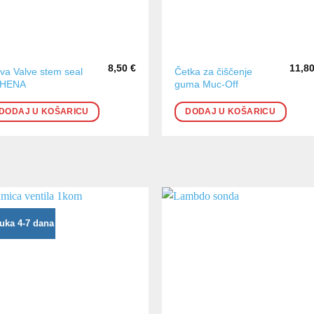
8,50
€
11,8
tva Valve stem seal
Četka za čiščenje
THENA
guma Muc-Off
DODAJ U KOŠARICU
DODAJ U KOŠARICU
uka 4-7 dana