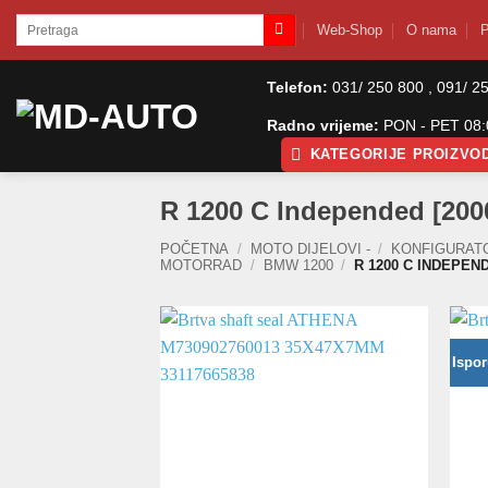
Skip
Pretraži:
Web-Shop
O nama
P
to
content
Telefon:
031/ 250 800 , 091/ 2
Radno vrijeme:
PON - PET 08:0
KATEGORIJE PROIZVO
R 1200 C Independed [200
POČETNA
/
MOTO DIJELOVI -
/
KONFIGURAT
MOTORRAD
/
BMW 1200
/
R 1200 C INDEPEND
Ispor