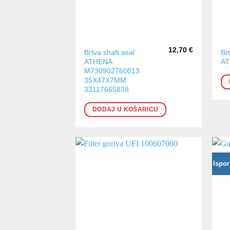
12,70
€
Brtva shaft seal
Br
ATHENA
A
M730902760013
35X47X7MM
33117665838
DODAJ U KOŠARICU
Ispor