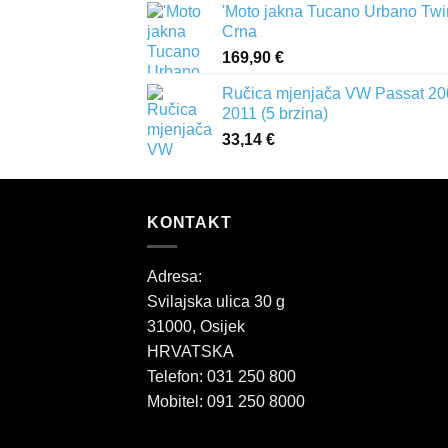
'Moto jakna Tucano Urbano Twi
Crna
169,90
€
Ručica mjenjača VW Passat 20
2011 (5 brzina)
33,14
€
KONTAKT
Adresa:
Svilajska ulica 30 g
31000, Osijek
HRVATSKA
Telefon: 031 250 800
Mobitel: 091 250 8000