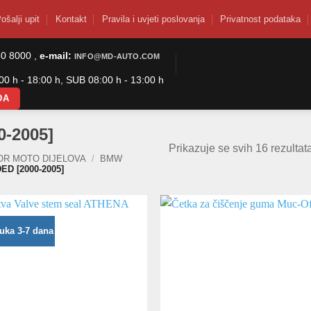
ošalji upit
Kontakt
Pravila i uvjeti poslovanja
Privatnost podataka
50 8000 ,
e-mail:
INFO@MD-AUTO.COM
0 h - 18:00 h, SUB 08:00 h - 13:00 h
DA
0-2005]
Prikazuje se svih 16 rezultat
OR MOTO DIJELOVA
/
BMW
ED [2000-2005]
uka 3-7 dana