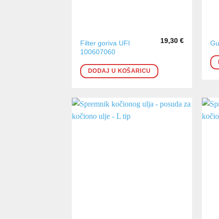
19,30
€
Filter goriva UFI
Gu
100607060
DODAJ U KOŠARICU