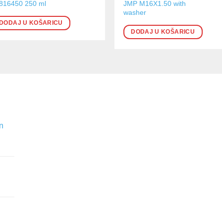
816450 250 ml
JMP M16X1.50 with
washer
DODAJ U KOŠARICU
DODAJ U KOŠARICU
n