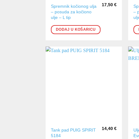
17,50
€
Spremnik kočionog ulja
Sp
– posuda za kočiono
– 
ulje – L tip
ulj
DODAJ U KOŠARICU
14,40
€
Ovaj
Tank pad PUIG SPIRIT
Ul
5184
Ev
proizvod