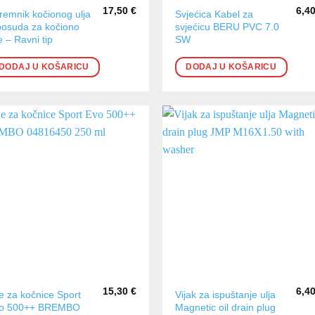
17,50
€
6,4
remnik kočionog ulja
Svjećica Kabel za
posuda za kočiono
svjećicu BERU PVC 7.0
e – Ravni tip
SW
DODAJ U KOŠARICU
DODAJ U KOŠARICU
15,30
€
6,4
je za kočnice Sport
Vijak za ispuštanje ulja
o 500++ BREMBO
Magnetic oil drain plug