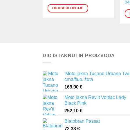
04
ima
ODABERI OPCIJE
više
varijanti.
Opcije
se
mogu
odabrati
na
DIO ISTAKNUTIH PROIZVODA
stranici
proizvoda
'Moto jakna Tucano Urbano Twi
crna/fluo. žuta
169,90
€
Moto jakna Rev'it Voltiac Lady
Black Pink
252,10
€
Blatobran Passat
72,33
€