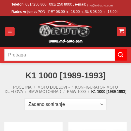
Skip
Telefon:
031/ 250 800 , 091/ 250 8000 ,
e-mail:
info@md-auto.com
to
Radno vrijeme:
PON - PET 08:00 h - 18:00 h, SUB 08:00 h - 13:00 h
content
Pretraži:
K1 1000 [1989-1993]
POČETNA
/
MOTO DIJELOVI -
/
KONFIGURATOR MOTO
DIJELOVA
/
BMW MOTORRAD
/
BMW 1000
/
K1 1000 [1989-1993]