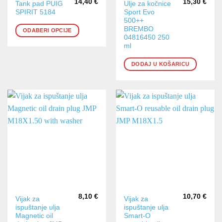
14,40
€
15,30
€
Ovaj
Tank pad PUIG
Ulje za kočnice
SPIRIT 5184
Sport Evo
proizvod
500++
ima
BREMBO
ODABERI OPCIJE
više
04816450 250
varijanti.
ml
Opcije
DODAJ U KOŠARICU
se
mogu
odabrati
na
stranici
proizvoda
8,10
€
10,70
€
Vijak za
Vijak za
ispuštanje ulja
ispuštanje ulja
Magnetic oil
Smart-O