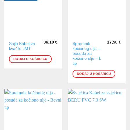
36,10
€
17,50
€
Sajla Kabel za
Spremnik
kvačilo JMT
kočionog ulja –
posuda za
kočiono ulje – L
DODAJ U KOŠARICU
tip
DODAJ U KOŠARICU