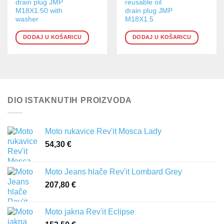
drain plug JMP
reusable oil
M18X1.50 with
drain plug JMP
washer
M18X1.5
DODAJ U KOŠARICU
DODAJ U KOŠARICU
DIO ISTAKNUTIH PROIZVODA
Moto rukavice Rev'it Mosca Lady
54,30
€
Moto Jeans hlače Rev'it Lombard Grey
207,80
€
Moto jakna Rev'it Eclipse