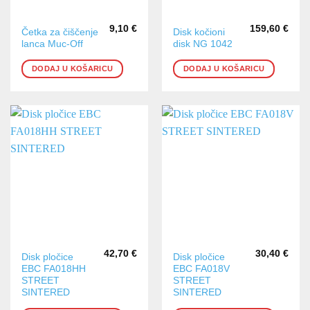
9,10
€
159,60
€
Četka za čiščenje
Disk kočioni
lanca Muc-Off
disk NG 1042
DODAJ U KOŠARICU
DODAJ U KOŠARICU
42,70
€
30,40
€
Disk pločice
Disk pločice
EBC FA018HH
EBC FA018V
STREET
STREET
SINTERED
SINTERED