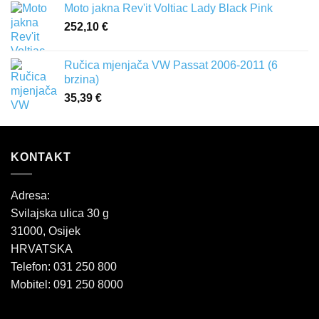
Moto jakna Rev'it Voltiac Lady Black Pink
252,10
€
Ručica mjenjača VW Passat 2006-2011 (6
brzina)
35,39
€
KONTAKT
Adresa:
Svilajska ulica 30 g
31000, Osijek
HRVATSKA
Telefon: 031 250 800
Mobitel: 091 250 8000