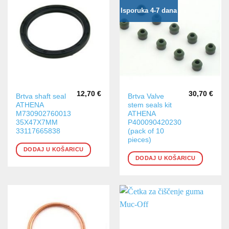
Isporuka 4-7 dana
12,70
€
30,70
€
Brtva shaft seal
Brtva Valve
ATHENA
stem seals kit
M730902760013
ATHENA
35X47X7MM
P400090420230
33117665838
(pack of 10
pieces)
DODAJ U KOŠARICU
DODAJ U KOŠARICU