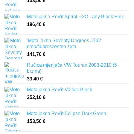
153,50
€
Moto jakna Rev'it Sprint H2O Lady Black Pink
196,40
€
'Moto jakna Seventy Degrees JT32
crno/fluorescentno žuta
141,70
€
Ručica mjenjača VW Touran 2003-2010 (5
brzina)
33,40
€
Moto jakna Rev'it Voltiac Black
252,10
€
Moto jakna Rev'it Eclipse Dark Green
153,50
€