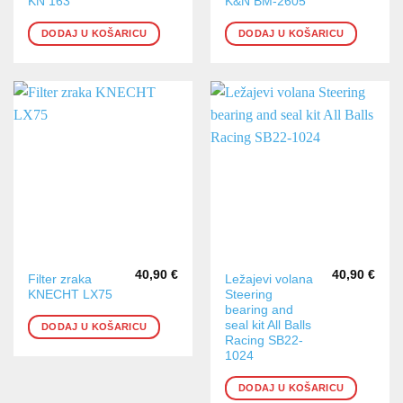
KN 163
K&N BM-2605
DODAJ U KOŠARICU
DODAJ U KOŠARICU
40,90
€
40,90
€
Filter zraka
Ležajevi volana
KNECHT LX75
Steering
bearing and
seal kit All Balls
DODAJ U KOŠARICU
Racing SB22-
1024
DODAJ U KOŠARICU