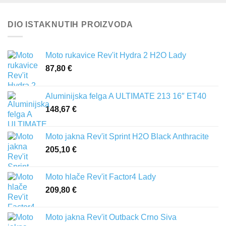
DIO ISTAKNUTIH PROIZVODA
Moto rukavice Rev'it Hydra 2 H2O Lady
87,80
€
Aluminijska felga A ULTIMATE 213 16″ ET40
148,67
€
Moto jakna Rev'it Sprint H2O Black Anthracite
205,10
€
Moto hlače Rev'it Factor4 Lady
209,80
€
Moto jakna Rev'it Outback Crno Siva