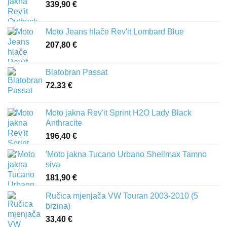
339,90
€
Moto Jeans hlače Rev'it Lombard Blue
207,80
€
Blatobran Passat
72,33
€
Moto jakna Rev'it Sprint H2O Lady Black
Anthracite
196,40
€
'Moto jakna Tucano Urbano Shellmax Tamno
siva
181,90
€
Ručica mjenjača VW Touran 2003-2010 (5
brzina)
33,40
€