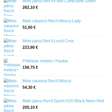
Moto jakna Rev'it Flare Camo dark Green
262,10
€
Moto rukavice Rev'it Mosca Lady
51,00
€
Moto jakna Rev'it Lucid Crna
223,90
€
Poklopac motora / Hauba
156,75
€
Moto rukavice Rev'it Mosca
54,30
€
Moto jakna Rev'it Sprint H2O Black Neon Red
205,10
€