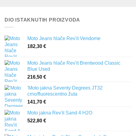
DIO ISTAKNUTIH PROIZVODA
Moto Jeans hlače Rev'it Vendome
182,30
€
Moto Jeans hlače Rev'it Brentwood Classic
Blue Used
216,50
€
'Moto jakna Seventy Degrees JT32
crno/fluorescentno žuta
141,70
€
Moto jakna Rev'it Sand 4 H2O
522,80
€