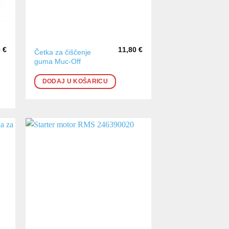
0
€
11,80
€
Četka za čiščenje
guma Muc-Off
DODAJ U KOŠARICU