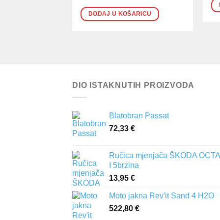
DODAJ U KOŠARICU
DIO ISTAKNUTIH PROIZVODA
Blatobran Passat
72,33
€
Ručica mjenjača ŠKODA OCTA
I 5brzina
13,95
€
Moto jakna Rev'it Sand 4 H2O
522,80
€