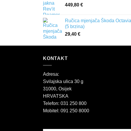
449,80
€
Ručica mjenjača Škoda Octavia 
(5 brzina)
29,40
€
KONTAKT
Adresa:
Svilajska ulica 30 g
31000, Osijek
HRVATSKA
Telefon: 031 250 800
Mobitel: 091 250 8000