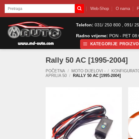
Skip
Pretraži:
Web-Shop
O nama
P
to
content
Telefon:
031/ 250 800 , 091/ 2
Radno vrijeme:
PON - PET 08:0
KATEGORIJE PROIZV
Rally 50 AC [1995-2004]
POČETNA
/
MOTO DIJELOVI -
/
KONFIGURAT
APRILIA 50
/
RALLY 50 AC [1995-2004]