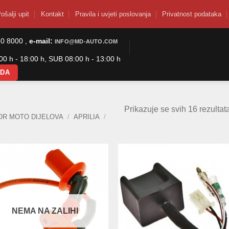
ošalji upit
Kontakt
Pravila i uvjeti poslovanja
Privatnost podataka
50 8000 ,
e-mail:
INFO@MD-AUTO.COM
0 h - 18:00 h, SUB 08:00 h - 13:00 h
ODA
Prikazuje se svih 16 rezultat
OR MOTO DIJELOVA
/
APRILIA
/
NEMA NA ZALIHI