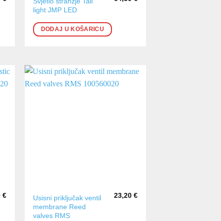
Svjetlo stranžje Tail
light JMP LED
DODAJ U KOŠARICU
0
€
23,20
€
Usisni priključak ventil
membrane Reed
valves RMS