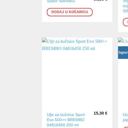
Sv
Stator NARAKU
sv
S
DODAJ U KOŠARICU
Ispor
15,30
€
Ulje za kočnice Sport
Usi
Evo 500++ BREMBO
pi
04816450 250 ml