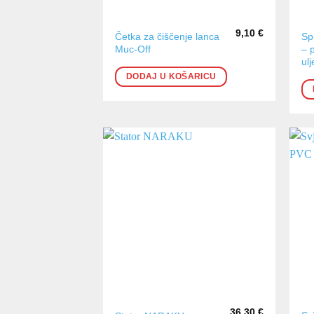
9,10
€
Četka za čiščenje lanca
Sp
Muc-Off
– 
ulj
DODAJ U KOŠARICU
36,30
€