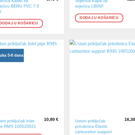
jećica Kabel za
Svjećica Kapa za
jećicu BERU PVC 7.0
svjećicu LB05F
W
DODAJ U KOŠARICU
DODAJ U KOŠARICU
uka 5-8 dana
10,80
€
16,3
sni priključak Inlet
Usisni priključak
pe RMS 100520021
prirubnica Elastic
carburettor support