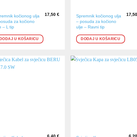
17,50
€
17,5
remnik kočionog ulja
Spremnik kočionog ulja
posuda za kočiono
– posuda za kočiono
e – L tip
ulje – Ravni tip
DODAJ U KOŠARICU
DODAJ U KOŠARICU
6,40
€
6,2