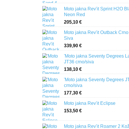
Moto jakna Rev'it Sprint H2O B
Neon Red
205,10
€
Moto jakna Rev'it Outback Crno
Siva
339,90
€
'Moto jakna Seventy Degrees L
JT36 crno/siva
138,10
€
'Moto jakna Seventy Degrees J
crno/siva
177,30
€
Moto jakna Rev'it Eclipse
153,50
€
Moto jakna Rev'it Roamer 2 Ko