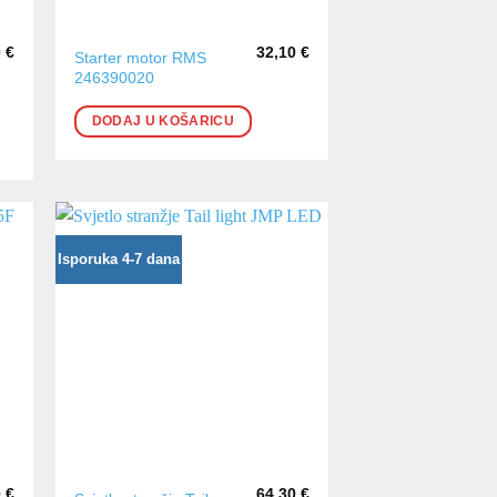
0
€
32,10
€
Starter motor RMS
246390020
DODAJ U KOŠARICU
Isporuka 4-7 dana
0
€
64,30
€