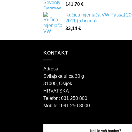
141,70
€
Ručica mjenjača VW Passat 20
2011 (5 brzina)
33,14
€
KONTAKT
Adresa:
Svilajska ulica 30 g
31000, Osijek
HRVATSKA
Telefon: 031 250 800
Mobitel: 091 250 8000