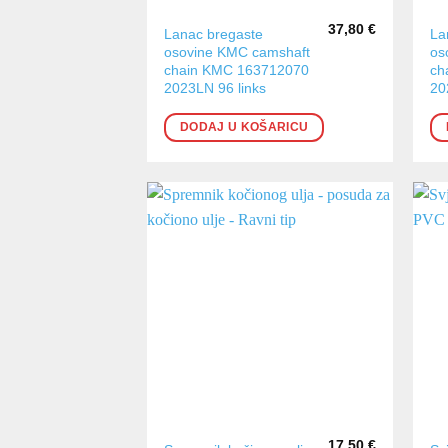
37,80
€
Lanac bregaste
La
osovine KMC camshaft
os
chain KMC 163712070
ch
2023LN 96 links
20
DODAJ U KOŠARICU
17,50
€