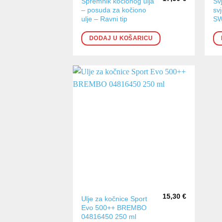
Spremnik kočionog ulja
Sv
– posuda za kočiono
sv
ulje – Ravni tip
S
DODAJ U KOŠARICU
15,30
€
Ulje za kočnice Sport
Evo 500++ BREMBO
04816450 250 ml