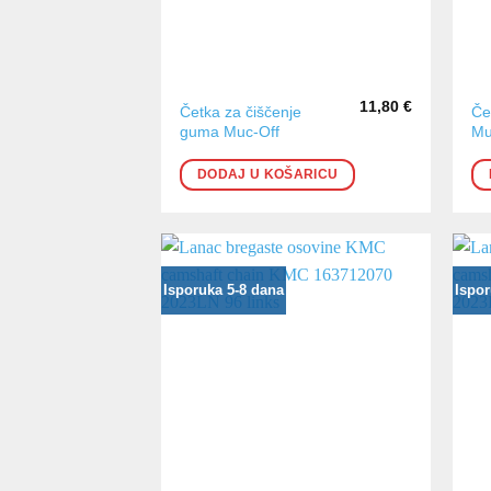
11,80
€
Četka za čiščenje
Če
guma Muc-Off
Mu
DODAJ U KOŠARICU
Isporuka 5-8 dana
Ispor