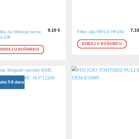
9,10
€
7,1
tka za čiščenje lanca
Filter ulja HIFLO HF183
c-Off
DODAJ U KOŠARICU
DODAJ U KOŠARICU
uka 5-8 dana