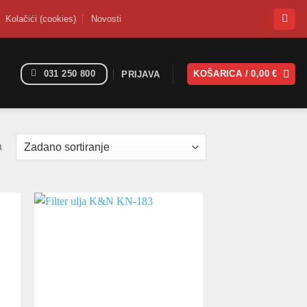
Kolačići (cookies)
Novosti
031 250 800
KOŠARICA /
0,00
€
PRIJAVA
a