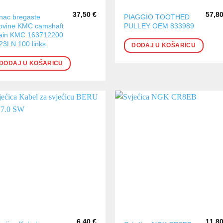
37,50
€
57,8
nac bregaste
PIAGGIO TOOTHED
ovine KMC camshaft
PULLEY OEM 833989
ain KMC 163712200
23LN 100 links
DODAJ U KOŠARICU
DODAJ U KOŠARICU
6,40
€
11,8