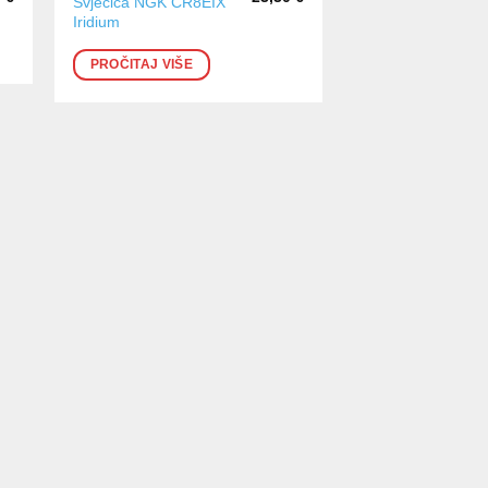
Svjećica NGK CR8EIX
Iridium
PROČITAJ VIŠE