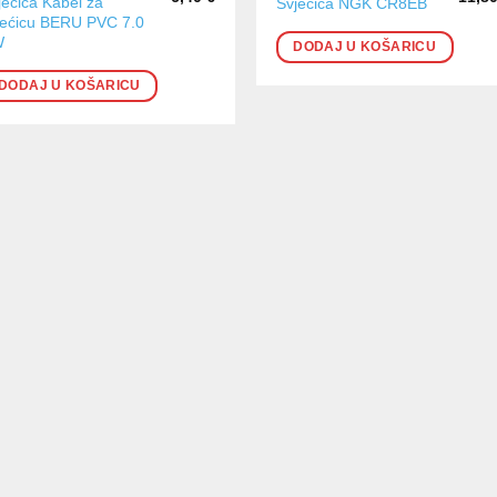
jećica Kabel za
Svjećica NGK CR8EB
jećicu BERU PVC 7.0
W
DODAJ U KOŠARICU
DODAJ U KOŠARICU