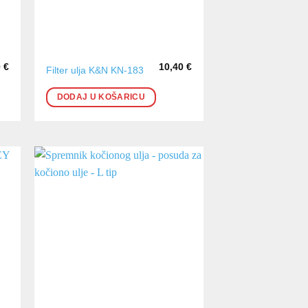
0
€
10,40
€
Filter ulja K&N KN-183
DODAJ U KOŠARICU