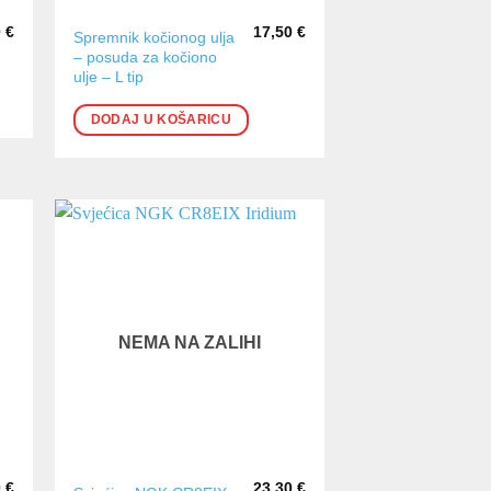
0
€
17,50
€
Spremnik kočionog ulja
– posuda za kočiono
ulje – L tip
DODAJ U KOŠARICU
NEMA NA ZALIHI
0
€
23,30
€