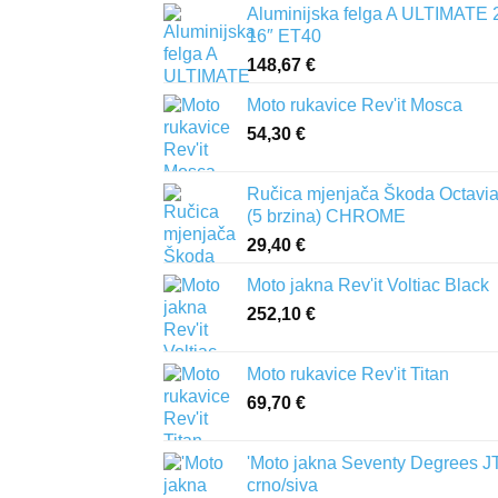
Aluminijska felga A ULTIMATE 
16″ ET40
148,67
€
Moto rukavice Rev'it Mosca
54,30
€
Ručica mjenjača Škoda Octavia 
(5 brzina) CHROME
29,40
€
Moto jakna Rev'it Voltiac Black
252,10
€
Moto rukavice Rev'it Titan
69,70
€
'Moto jakna Seventy Degrees J
crno/siva