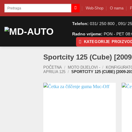
Skip
Pretraži:
Web-Shop
O nama
P
to
content
Telefon:
031/ 250 800 , 091/ 2
Radno vrijeme:
PON - PET 08:0
KATEGORIJE PROIZVO
Sportcity 125 (Cube) [2009
POČETNA
/
MOTO DIJELOVI -
/
KONFIGURAT
APRILIA 125
/
SPORTCITY 125 (CUBE) [2009-201