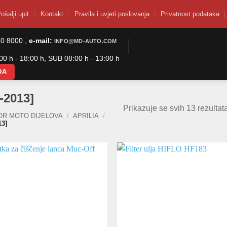
ošalji upit
Kontakt
Pravila i uvjeti poslovanja
Privatnost podataka
50 8000 ,
e-mail:
INFO@MD-AUTO.COM
0 h - 18:00 h, SUB 08:00 h - 13:00 h
DA
-2013]
Prikazuje se svih 13 rezultat
OR MOTO DIJELOVA
/
APRILIA
/
3]