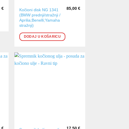
0
€
85,00
€
Kočioni disk NG 1341
(BMW prednji/stražnji /
Aprilia;Benelli;Yamaha
stražnji)
DODAJ U KOŠARICU
0
€
17,50
€