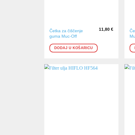
11,80
€
Četka za čiščenje
Če
guma Muc-Off
Mu
DODAJ U KOŠARICU