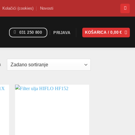
Kolačići (cookies)
Novosti
031 250 800
KOŠARICA /
0,00
€
PRIJAVA
a