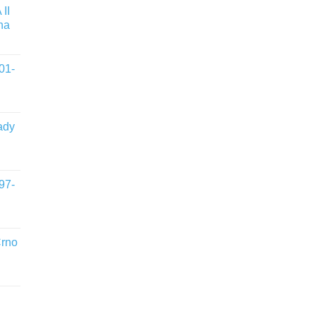
II
na
01-
ady
97-
Crno