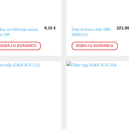
9,10
€
221,9
tka za čiščenje lanca
Disk Kočioni disk EBC
c-Off
MD621X
DODAJ U KOŠARICU
DODAJ U KOŠARICU