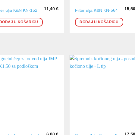
11,40
€
15,5
lter ulja K&N KN-152
Filter ulja K&N KN-564
DODAJ U KOŠARICU
DODAJ U KOŠARICU
6,80
€
17,5