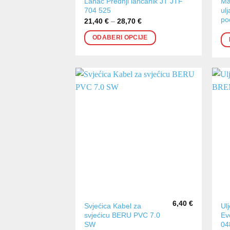
Ovaj
Lanac Prednji lančanik JT JTF
Ma
704 525
ul
proizvod
po
21,40
€
–
28,70
€
Raspon
ima
cijena:
od
više
ODABERI OPCIJE
21,40 €
varijanti.
do
28,70 €
Opcije
se
mogu
odabrati
na
stranici
proizvoda
6,40
€
Svjećica Kabel za
Ul
svjećicu BERU PVC 7.0
Ev
SW
04