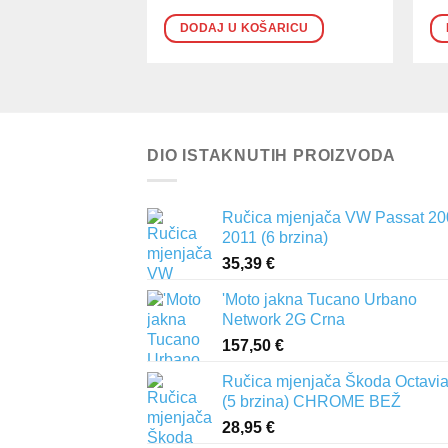
DODAJ U KOŠARICU
DIO ISTAKNUTIH PROIZVODA
Ručica mjenjača VW Passat 20
2011 (6 brzina)
35,39
€
'Moto jakna Tucano Urbano
Network 2G Crna
157,50
€
Ručica mjenjača Škoda Octavia 
(5 brzina) CHROME BEŽ
28,95
€