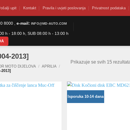
ošalji upit
Kontakt
Pravila i uvjeti poslovanja
Privatnost podataka
50 8000 ,
e-mail:
INFO@MD-AUTO.COM
0 h - 18:00 h, SUB 08:00 h - 13:00 h
DA
004-2013]
Prikazuje se svih 15 rezultat
OR MOTO DIJELOVA
/
APRILIA
/
-2013]
Isporuka 10-14 dana