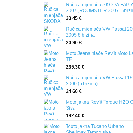
Ručica mjenjača SKODA FABIA 
2007-,ROOMSTER 2007- 5brzi
30,45
€
Ručica mjenjača VW Passat 20
2005 6 brzina
24,90
€
Moto Jeans hlače Rev'it Moto L
TF
235,30
€
Ručica mjenjača VW Passat 19
2000 (5 brzina)
24,60
€
Moto jakna Rev'it Torque H2O 
Siva
192,40
€
'Moto jakna Tucano Urbano
Shellmax Tamno siva