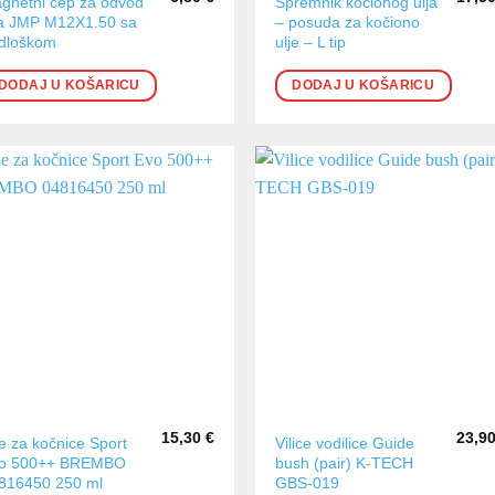
gnetni čep za odvod
Spremnik kočionog ulja
ja JMP M12X1.50 sa
– posuda za kočiono
dloškom
ulje – L tip
DODAJ U KOŠARICU
DODAJ U KOŠARICU
15,30
€
23,9
je za kočnice Sport
Vilice vodilice Guide
o 500++ BREMBO
bush (pair) K-TECH
816450 250 ml
GBS-019