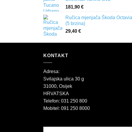
181,90
€
Ručica mjenjača Škoda Octavia 
(5 brzina)
29,40
€
KONTAKT
Adresa:
Svilajska ulica 30 g
31000, Osijek
HRVATSKA
Telefon: 031 250 800
Mobitel: 091 250 8000