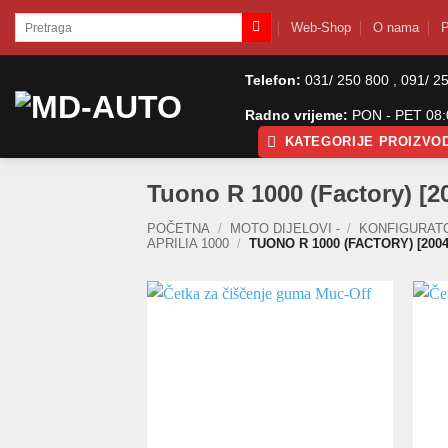
Skip
Pretraži:
Web-Shop
O nama
P
to
content
Telefon:
031/ 250 800 , 091/ 2
Radno vrijeme:
PON - PET 08:0
KATEGORIJE PROIZVO
Tuono R 1000 (Factory) [2
POČETNA
/
MOTO DIJELOVI -
/
KONFIGURAT
APRILIA 1000
/
TUONO R 1000 (FACTORY) [2004