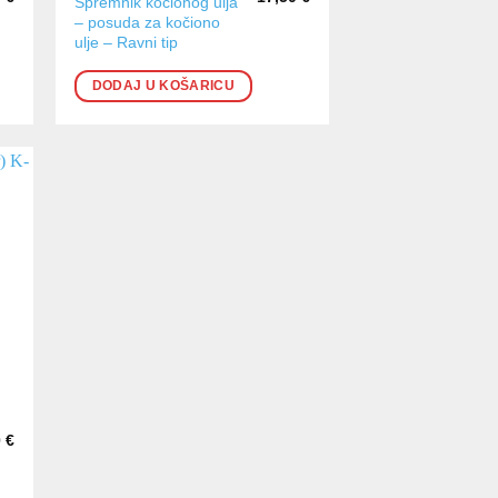
Spremnik kočionog ulja
– posuda za kočiono
ulje – Ravni tip
DODAJ U KOŠARICU
0
€