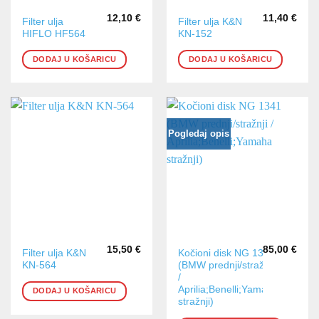
12,10
€
11,40
€
Filter ulja
Filter ulja K&N
HIFLO HF564
KN-152
DODAJ U KOŠARICU
DODAJ U KOŠARICU
Pogledaj opis
15,50
€
85,00
€
Filter ulja K&N
Kočioni disk NG 1341
KN-564
(BMW prednji/stražnji
/
Aprilia;Benelli;Yamaha
DODAJ U KOŠARICU
stražnji)