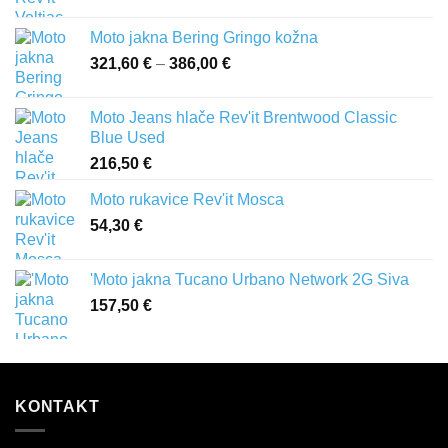
Moto jakna Bering Gringo kožna
321,60
€
–
386,00
€
Raspon
cijena:
od
Moto Jeans hlače Rev'it Brentwood Classic
321,60 €
Blue Used
do
216,50
€
386,00 €
Moto rukavice Rev'it Mosca
54,30
€
'Moto jakna Tucano Urbano Network 2G Siva
157,50
€
KONTAKT