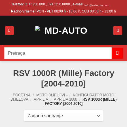
Skip
Telefon:
031/ 250 800 , 091/ 250 8000 ,
e-mail:
info@md-auto.com
to
Radno vrijeme:
PON - PET 08:00 h - 18:00 h, SUB 08:00 h - 13:00 h
content
Pretraži:
RSV 1000R (Mille) Factory
[2004-2010]
POČETNA
/
MOTO DIJELOVI -
/
KONFIGURATOR MOTO
DIJELOVA
/
APRILIA
/
APRILIA 1000
/
RSV 1000R (MILLE)
FACTORY [2004-2010]