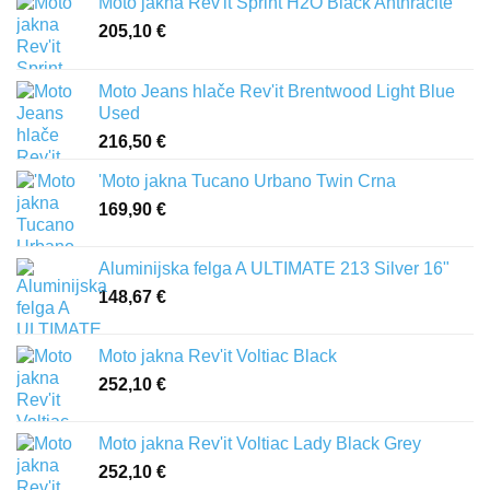
Moto jakna Rev'it Sprint H2O Black Anthracite
205,10
€
Moto Jeans hlače Rev'it Brentwood Light Blue
Used
216,50
€
'Moto jakna Tucano Urbano Twin Crna
169,90
€
Aluminijska felga A ULTIMATE 213 Silver 16"
148,67
€
Moto jakna Rev'it Voltiac Black
252,10
€
Moto jakna Rev'it Voltiac Lady Black Grey
252,10
€