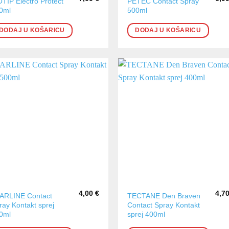
TIP Electro Protect
PETEC Contact Spray
0ml
500ml
DODAJ U KOŠARICU
DODAJ U KOŠARICU
4,00
€
4,7
ARLINE Contact
TECTANE Den Braven
ray Kontakt sprej
Contact Spray Kontakt
0ml
sprej 400ml