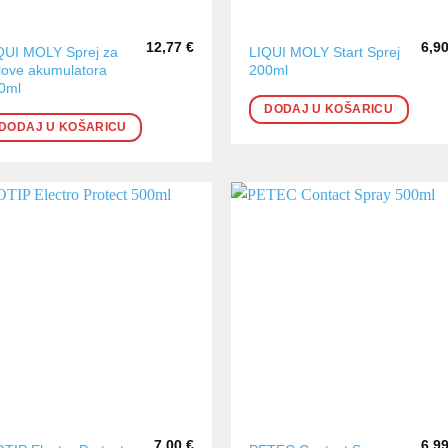
12,77
€
6,9
QUI MOLY Sprej za
LIQUI MOLY Start Sprej
love akumulatora
200ml
0ml
DODAJ U KOŠARICU
DODAJ U KOŠARICU
7,00
€
6,9