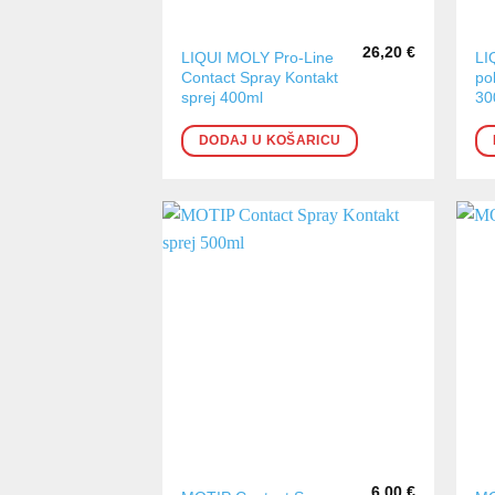
26,20
€
LIQUI MOLY Pro-Line
LI
Contact Spray Kontakt
po
sprej 400ml
30
DODAJ U KOŠARICU
6,00
€