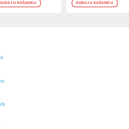
DODAJ U KOŠARICU
DODAJ U KOŠARICU
rd
me
ady