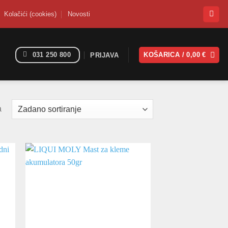
Kolačići (cookies)
Novosti
031 250 800
KOŠARICA /
0,00
€
PRIJAVA
a