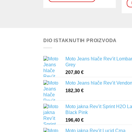
DIO ISTAKNUTIH PROIZVODA
Moto Jeans hlače Rev'it Lomba
Grey
207,80
€
Moto Jeans hlače Rev'it Vendo
182,30
€
Moto jakna Rev'it Sprint H2O L
Black Pink
196,40
€
Moto jakna Rev'it Lucid Crna