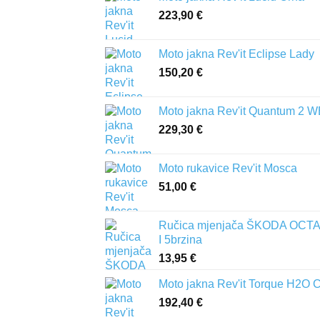
223,90
€
Moto jakna Rev'it Eclipse Lady
150,20
€
Moto jakna Rev'it Quantum 2 
229,30
€
Moto rukavice Rev'it Mosca
51,00
€
Ručica mjenjača ŠKODA OCTA
I 5brzina
13,95
€
Moto jakna Rev'it Torque H2O 
192,40
€