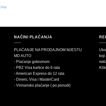
Crna
NAČINI PLAĆANJA
RE
PLAĆANJE NA PRODAJNOM MJESTU
Uko
MD AUTO
koji
- Plaćanje gotovinom
rekl
- PBZ Visa kartice do 6 rata
Klik
- American Express do 12 rata
- Diners, Visa i MasterCard
- Virmansko plaćanje ( po ponudi)