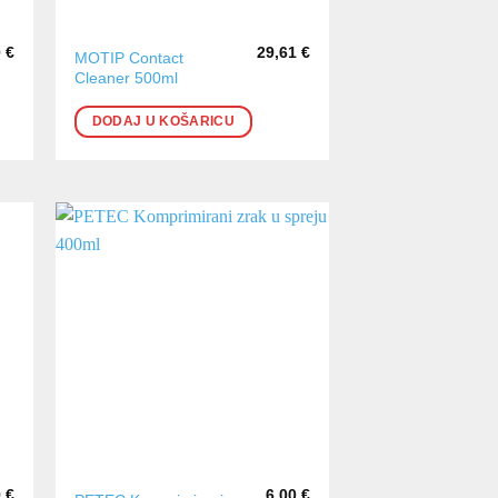
0
€
29,61
€
MOTIP Contact
Cleaner 500ml
DODAJ U KOŠARICU
9
€
6,00
€