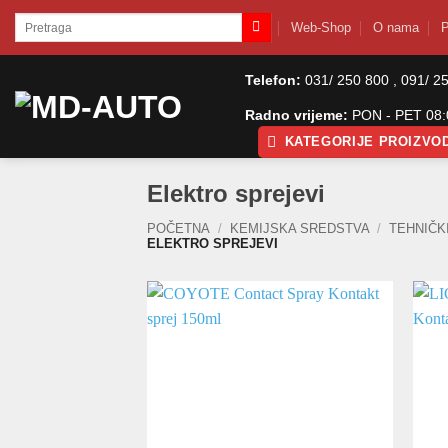
Skip
Pretraži:
Web-Shop
O nama
P
to
content
Telefon:
031/ 250 800 , 091/ 2
Radno vrijeme:
PON - PET 08:0
KATEGORIJE PROIZVO
Elektro sprejevi
POČETNA
/
KEMIJSKA SREDSTVA
/
TEHNIČK
ELEKTRO SPREJEVI