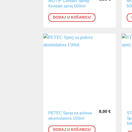
MOTIP Contact Spray
MO
Kontakt sprej 500ml
50
DODAJ U KOŠARICU
8,00
€
PETEC Sprej za polove
ST
akumulatora 150ml
Sp
50
DODAJ U KOŠARICU