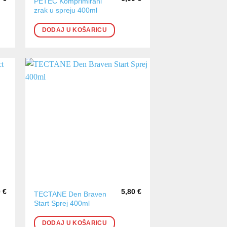
PETEC Komprimirani
zrak u spreju 400ml
DODAJ U KOŠARICU
0
€
5,80
€
TECTANE Den Braven
Start Sprej 400ml
DODAJ U KOŠARICU