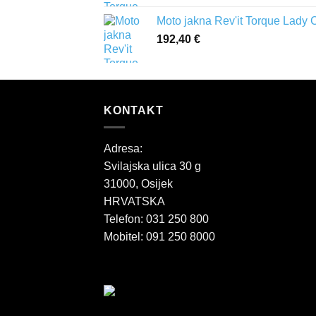
Moto jakna Rev'it Torque Lady 
192,40
€
KONTAKT
Adresa:
Svilajska ulica 30 g
31000, Osijek
HRVATSKA
Telefon: 031 250 800
Mobitel: 091 250 8000