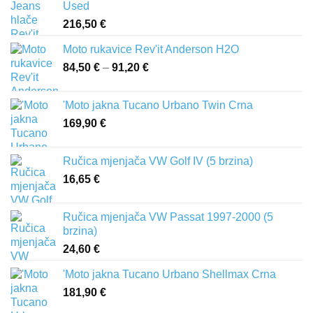
Used
216,50
€
Moto rukavice Rev'it Anderson H2O
84,50
€
–
91,20
€
Raspon
cijena:
od
'Moto jakna Tucano Urbano Twin Crna
84,50 €
169,90
€
do
91,20 €
Ručica mjenjača VW Golf IV (5 brzina)
16,65
€
Ručica mjenjača VW Passat 1997-2000 (5
brzina)
24,60
€
'Moto jakna Tucano Urbano Shellmax Crna
181,90
€