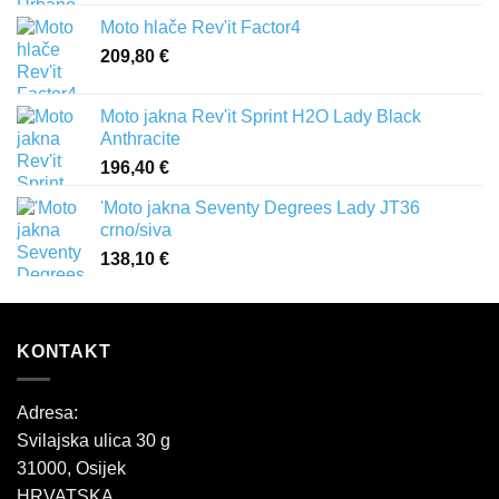
Moto hlače Rev'it Factor4
209,80
€
Moto jakna Rev'it Sprint H2O Lady Black
Anthracite
196,40
€
'Moto jakna Seventy Degrees Lady JT36
crno/siva
138,10
€
KONTAKT
Adresa:
Svilajska ulica 30 g
31000, Osijek
HRVATSKA