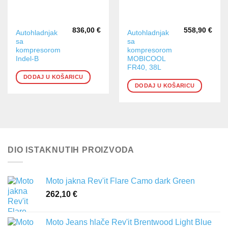
836,00
€
558,90
€
Autohladnjak
Autohladnjak
sa
sa
kompresorom
kompresorom
Indel-B
MOBICOOL
FR40, 38L
DODAJ U KOŠARICU
DODAJ U KOŠARICU
DIO ISTAKNUTIH PROIZVODA
Moto jakna Rev'it Flare Camo dark Green
262,10
€
Moto Jeans hlače Rev'it Brentwood Light Blue